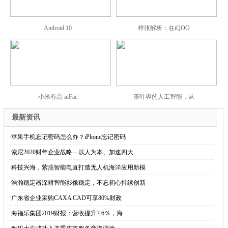
Android 10
样张解析：在iQOO
小米有品 inFac
茶叶界的人工智能，从
最新资讯
·
苹果手机忘记密码怎么办？iPhone忘记密码
·
索尼2020财年企业战略—以人为本、加速四大
·
科技兴海，紫燕智能电直打造无人机海洋应用新模
·
浩瀚稳定器深耕智能影像稳定，不忘初心持续创新
·
广东省企业采购CAXA CAD可享80%财政
·
海福乐集团2019财报：营收提升7.6％，海