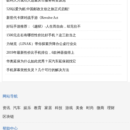
·
数码大方成功入选重庆市服务商资源池
·
520以爱为邮,中国邮政文创之旅正式启航!
·
新世代卡牌对战手游《Revolve Act
·
好玩手游推荐：《越狱》-人生而自由，却无往不
·
1500元左右有哪些性价比好手机？这三款当之
·
力纳克（LINAK）带你探索升降办公桌行业尖
·
2019年最新性价比手机排位，6款神器值得上
·
华奥延保为什么如此优秀？买汽车延保就找它
·
手机屏幕突然失灵？几个可行的解决方法
网站导航
资讯
汽车
娱乐
教育
家居
科技
游戏
美食
时尚
微商
理财
区块链
帮助中心