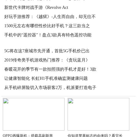
新世代卡牌对战手游《Revolve Act
2020-05-21
好玩手游推荐：《越狱》-人生而自由，却无往不
2020-05-20
1500元左右有哪些性价比好手机？这三款当之
2020-05-20
手机中的“遥控器”！盘点3款具有特色遥控功能
2020-05-20
2020-05-20
5G将在这7座城市先开通，首批5G手机价已出
2019传奇类手机游戏热门推荐：《贪玩蓝月》
2020-05-20
春暖花开的季节有一款拍照强的手机才是好！3款
2020-05-20
让健康智能化 长虹H1手机准确监测健康问题
2020-05-20
从手机碎屏险切入市场获客2万，机派要打造电子
2020-05-20
2020-05-20
OPPO再曝新机：搭载高刷新率
你知道苹果标志的由来吗？看完长