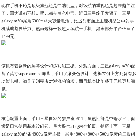
现在手机不论是顶级旗舰还是中端机型，对续航的重视也是越来越关注
了，因为谁都不想走哪儿都带着充电宝。近日三星终于发狠了，三星
galaxy m30s采用6000mah大容量电池，比当前市面上主流机型当中的手
机续航都要给力。然而这样一款超大续航王手机，如今部分平台低至了
1499元。
该机有着创新的屏幕设计和多功能三摄。外观方面，三星galaxy m30s配
备了英寸super amoled屏幕，采用了渐变色设计，边框左侧上方配备有多
功能卡槽。满足了消费者对潮流的追求，而且机身比某些千元机更加细
腻。
核心配置上面，采用三星自家的猎户座9611，虽然性能是中端水平，但
满足日常使用基本没问题。最大提供512g内存扩展。拍摄上面，三星
galaxy m30s配备4800w像素主摄，采用4800w+800w+500w像素的三摄组