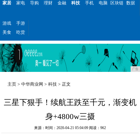
家居
家电
导购
理财
金融
科技
手机
电脑
区块链
数据
游戏
手游
美食
吃货
广告
主页
>
中华商业网
>
科技
> 正文
三星下狠手！续航王跌至千元，渐变机
身+4800w三摄
来源：时间：2020-04-21 05:04:09
阅读：962