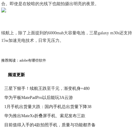
合。即使是在较暗的光线下也能拍摄出明亮的夜景。
续航上，除了上面提到的6000mah大容量电池，三星galaxy m30s还支持
15w加速充电技术，日常无压力。
推荐阅读：
adobe有哪些软件
频道更新
三星下狠手！续航王跌至千元，渐变机身+480
华为平板MatePadPro以后能玩3A云游
2020-04-21
1月手机出货量大跌：国内手机总出货量下降38
2020-04-21
华为推出MateXs折叠屏手机、索尼发布三款
2020-04-21
目前值得入手的4款拍照手机，质量与功能都齐备
2020-04-21
2020-04-20