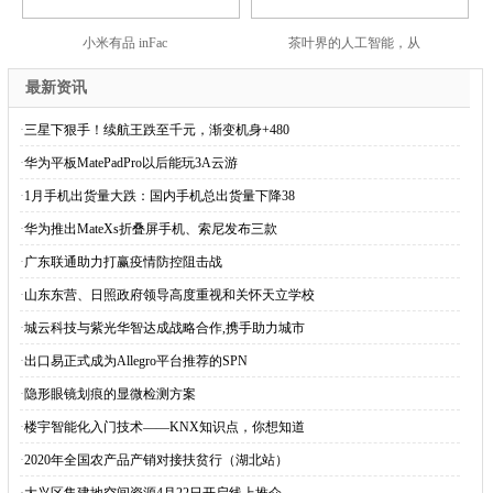
小米有品 inFac
茶叶界的人工智能，从
最新资讯
·
三星下狠手！续航王跌至千元，渐变机身+480
·
华为平板MatePadPro以后能玩3A云游
·
1月手机出货量大跌：国内手机总出货量下降38
·
华为推出MateXs折叠屏手机、索尼发布三款
·
广东联通助力打赢疫情防控阻击战
·
山东东营、日照政府领导高度重视和关怀天立学校
·
城云科技与紫光华智达成战略合作,携手助力城市
·
出口易正式成为Allegro平台推荐的SPN
·
隐形眼镜划痕的显微检测方案
·
楼宇智能化入门技术——KNX知识点，你想知道
·
2020年全国农产品产销对接扶贫行（湖北站）