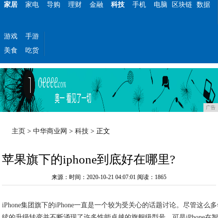
家居
家电
导购
理财
金融
科技
手机
电脑
区块链
数据
游戏
手游
美食
吃货
广告
主页
>
中华商业网
>
科技
> 正文
苹果旗下的iphone到底好在哪里?
来源：时间：2020-10-21 04:07:01
阅读：1865
iPhone集团旗下的iPhone一直是一个较为受关心的话题讨论。尽管这
续的升级转变并不断涌现了许多性能卓越的旗舰级型号。可是iPhone在