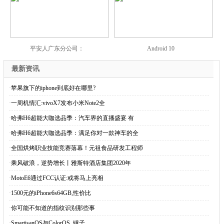
平安人广东分公司：
Android 10
最新资讯
·
苹果旗下的iphone到底好在哪里?
·
一周机情汇:vivoX7发布小米Note2全
·
哈弗H6超能大咖选品季：汽车界的直播盛宴 有
·
哈弗H6超能大咖选品季：满足你对一款神车的全
·
全国烘烤职业技能竞赛落幕！元祖食品研发工程师
·
乘风破浪，逆势增长丨雅斯特酒店集团2020年
·
MotoE6通过FCC认证:或将马上亮相
·
1500元的iPhone6s64GB,性价比
·
你可能不知道的指纹识别那些事
·
SmartisanOS与ColorOS_锤子