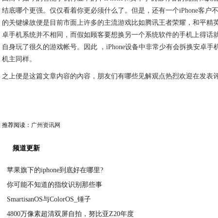
结底哪个更强。仅仅看着你更必须什么了。但是，还有一个iPhone客户
的关键缘故便是目前市面上许多的主流游戏比如腾讯王者荣耀，和平精英这
卓手机系统并不相同，而假如顾客要想换另一个系统软件的手机上得话
自身玩了很久的游戏帐号。因此 ，iPhone设备中非常少有会拆换安卓
机主同样。
之上便是这篇文章内容的內容，朋友们有哪些见解观点热烈欢迎在发表
推荐阅读：
广州资讯网
频道更新
苹果旗下的iphone到底好在哪里?
你可能不知道的指纹识别那些事
2020-10-21
SmartisanOS与ColorOS_锤子
2020-10-20
4800万像素超清双屏自拍，努比亚Z20年度
2020-10-20