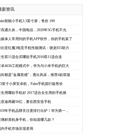
最新资讯
alm智能小手机3.3英寸屏，售价 199
苦高通久矣，中国电信，2020年5G手机不允
自媒体人常用到的手机APP软件，你的手机装了
努比亚红魔3电竞手机性能测试：骁龙855助力
女生双11适合买哪款手机2016双11适合送
安卓4636工程模式中，华为与小米手机的巨大
满街都是“金属质感”，透出风采，推荐4款双玻
3.3英寸小屏安卓机，Palm手机国行版售价
女生用哪款手机好 2017适合女生用的手机推
比亚迪再砸50亿，要在西安造手机
2019年手机品牌关注度排行出炉！华为第一，
玻璃材质机身手机，你知道哪几款？
国内手机市场呈现变局