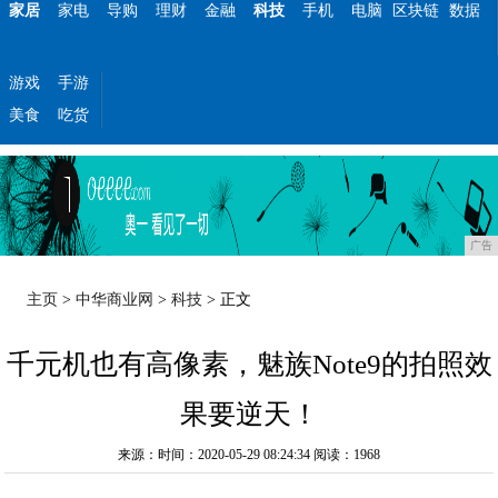
家居
家电
导购
理财
金融
科技
手机
电脑
区块链
数据
游戏
手游
美食
吃货
广告
主页
>
中华商业网
>
科技
> 正文
千元机也有高像素，魅族Note9的拍照效
果要逆天！
来源：时间：2020-05-29 08:24:34
阅读：1968