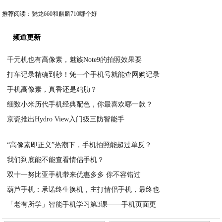
推荐阅读：
骁龙660和麒麟710哪个好
频道更新
千元机也有高像素，魅族Note9的拍照效果要
打车记录精确到秒！凭一个手机号就能查网购记录
2020-05-29
手机高像素，真香还是鸡肋？
2020-05-29
细数小米历代手机经典配色，你最喜欢哪一款？
2020-05-29
京瓷推出Hydro View入门级三防智能手
2020-05-29
2020-05-29
“高像素即正义”热潮下，手机拍照能超过单反？
我们到底能不能查看情侣手机？
2020-05-29
双十一努比亚手机带来优惠多多 你不容错过
2020-05-29
葫芦手机：承诺终生换机，主打情侣手机，最终也
2020-05-29
「老有所学」智能手机学习第3课——手机页面更
2020-05-29
2020-05-29