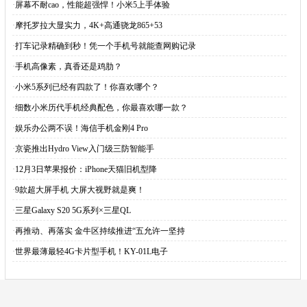
·
屏幕不耐cao，性能超强悍！小米5上手体验
·
摩托罗拉大显实力，4K+高通骁龙865+53
·
打车记录精确到秒！凭一个手机号就能查网购记录
·
手机高像素，真香还是鸡肋？
·
小米5系列已经有四款了！你喜欢哪个？
·
细数小米历代手机经典配色，你最喜欢哪一款？
·
娱乐办公两不误！海信手机金刚4 Pro
·
京瓷推出Hydro View入门级三防智能手
·
12月3日苹果报价：iPhone天猫旧机型降
·
9款超大屏手机 大屏大视野就是爽！
·
三星Galaxy S20 5G系列×三星QL
·
再推动、再落实 金牛区持续推进“五允许一坚持
·
世界最薄最轻4G卡片型手机！KY-01L电子