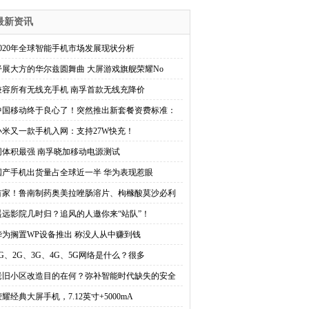
最新资讯
2020年全球智能手机市场发展现状分析
舒展大方的华尔兹圆舞曲 大屏游戏旗舰荣耀No
兼容所有无线充手机 南孚首款无线充降价
中国移动终于良心了！突然推出新套餐资费标准：
小米又一款手机入网：支持27W快充！
同体积最强 南孚晓加移动电源测试
国产手机出货量占全球近一半 华为表现惹眼
首家！鲁南制药奥美拉唑肠溶片、枸橼酸莫沙必利
遥远影院几时归？追风的人邀你来“站队”！
华为搁置WP设备推出 称没人从中赚到钱
1G、2G、3G、4G、5G网络是什么？很多
老旧小区改造目的在何？弥补智能时代缺失的安全
荣耀经典大屏手机，7.12英寸+5000mA