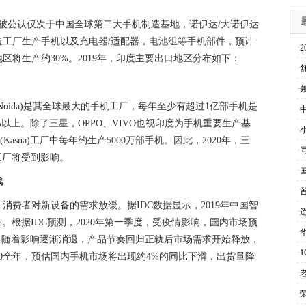
也是被公认仅次于中国全球第二大手机制造基地，诺伊达/大诺伊达
造工厂生产手机以及充电器/适配器，电池组等手机部件，预计
·
地区将生产约30%。2019年，印度主要出口地区分布如下：
·
·
oida)是其全球最大的手机工厂，每年至少有超过1亿部手机是
·
以上。除了三星，OPPO、VIVO也视印度为手机重要生产基
·
(Kasna)工厂中每年约生产5000万部手机。因此，2020年，三
·
工厂将受到影响。
·
战
·
费者对新设备的需求放缓。据IDC数据显示，2019年中国智
·
2%。根据IDC预测，2020年第一季度，受疫情影响，国内市场预
·
，随着影响逐渐消退，产品节奏回归正轨后市场需求开始释放，
·
20全年，预估国内手机市场将出现约4%的同比下滑，出货量降
·
·