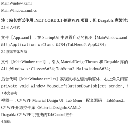
MainWindow.xaml
MainWIndow.xaml.cs
注：站长尝试使用 .NET CORE 3.1 创建WPF项目，但 Dragablz
2.1 引入样式
文件【App.xaml】，在 StartupUri 中设置启动的视图【MainWindow.xaml】，
&lt;Application x:Class=&#34;TabMenu2.App&#34;         
2.2 演示窗体布局
文件【MainWindow.xaml】，引入 MaterialDesignThemes 和 Dr
&lt;Window x:Class=&#34;TabMenu2.MainWindow&#34;       
后台代码【MainWindow.xaml.cs】实现鼠标左键拖动窗体、右上角
private void Window_MouseLeftButtonDown(object sender, 
3.本文参考
视频一：C# WPF Material Design UI: Tab Menu，配套源码：TabMenu2。
C# WPF开源控件库《MaterialDesignInXAML》
Dragablz-C# WPF可拖拽的TabControl控件
4.源码