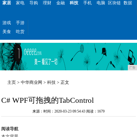
家居
家电
导购
理财
金融
科技
手机
电脑
区块链
数据
游戏
手游
美食
吃货
广告
主页
>
中华商业网
>
科技
> 正文
C# WPF可拖拽的TabControl
来源：时间：2020-03-23 09:54:43
阅读：1679
阅读导航
本文背景