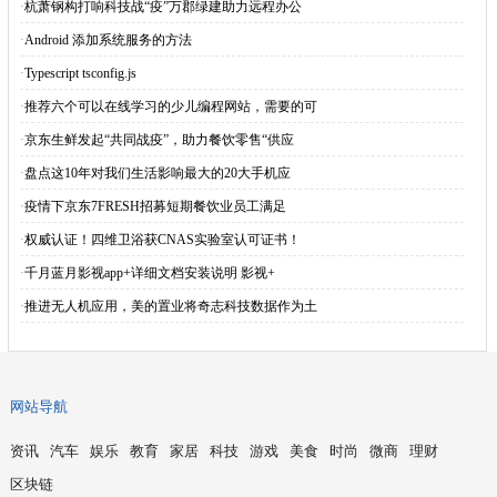
·
杭萧钢构打响科技战“疫”万郡绿建助力远程办公
·
Android 添加系统服务的方法
·
Typescript tsconfig.js
·
推荐六个可以在线学习的少儿编程网站，需要的可
·
京东生鲜发起“共同战疫”，助力餐饮零售“供应
·
盘点这10年对我们生活影响最大的20大手机应
·
疫情下京东7FRESH招募短期餐饮业员工满足
·
权威认证！四维卫浴获CNAS实验室认可证书！
·
千月蓝月影视app+详细文档安装说明 影视+
·
推进无人机应用，美的置业将奇志科技数据作为土
网站导航
资讯
汽车
娱乐
教育
家居
科技
游戏
美食
时尚
微商
理财
区块链