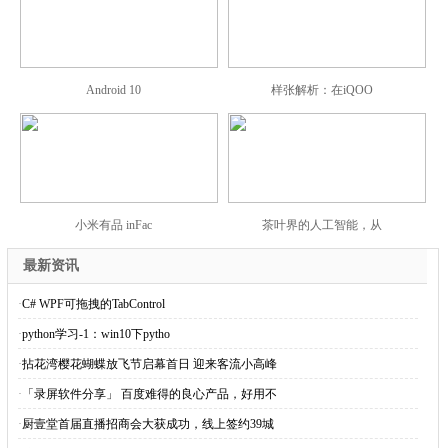
Android 10
样张解析：在iQOO
小米有品 inFac
茶叶界的人工智能，从
最新资讯
·
C# WPF可拖拽的TabControl
·
python学习-1：win10下pytho
·
拈花湾樱花蝴蝶放飞节启幕首日 迎来客流小高峰
·
「录屏软件分享」 百度难得的良心产品，好用不
·
厨壹堂首届直播招商会大获成功，线上签约39城