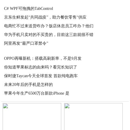
C# WPF可拖拽的TabControl
京东生鲜发起“共同战疫”，助力餐饮零售“供应
2020-03-23
电商忙不过来送货咋办？饭店休息员工咋办？他们
2020-03-23
华为手机只卖对的不买贵的，目前这三款就很不错
2020-03-21
阿里再发“最严口罩禁令”
2020-03-18
2020-03-16
OPPO再曝新机：搭载高刷新率，不是9月发
你知道苹果标志的由来吗？看完长知识了
2019-09-04
保时捷Taycan今天全球首发 首款纯电跑车
2019-09-04
未来20年后的手机是怎样的
2019-09-04
苹果今年生产6500万台新款iPhone 是
2019-09-04
2019-09-04