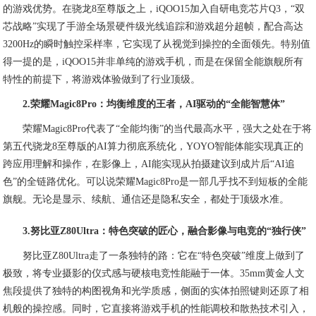
的游戏优势。在骁龙8至尊版之上，iQOO15加入自研电竞芯片Q3，“双
芯战略”实现了手游全场景硬件级光线追踪和游戏超分超帧，配合高达
3200Hz的瞬时触控采样率，它实现了从视觉到操控的全面领先。特别值
得一提的是，iQOO15并非单纯的游戏手机，而是在保留全能旗舰所有
特性的前提下，将游戏体验做到了行业顶级。
2.荣耀Magic8Pro：均衡维度的王者，AI驱动的“全能智慧体”
荣耀Magic8Pro代表了“全能均衡”的当代最高水平，强大之处在于将
第五代骁龙8至尊版的AI算力彻底系统化，YOYO智能体能实现真正的
跨应用理解和操作，在影像上，AI能实现从拍摄建议到成片后“AI追
色”的全链路优化。可以说荣耀Magic8Pro是一部几乎找不到短板的全能
旗舰。无论是显示、续航、通信还是隐私安全，都处于顶级水准。
3.努比亚Z80Ultra：特色突破的匠心，融合影像与电竞的“独行侠”
努比亚Z80Ultra走了一条独特的路：它在“特色突破”维度上做到了
极致，将专业摄影的仪式感与硬核电竞性能融于一体。35mm黄金人文
焦段提供了独特的构图视角和光学质感，侧面的实体拍照键则还原了相
机般的操控感。同时，它直接将游戏手机的性能调校和散热技术引入，