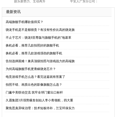
娱乐新势力、互动再升
平安人广东分公司：
最新资讯
·
高端旗舰手机哪款值得买？
·
骁龙手机是不是都很贵？有没有性价比高的骁龙旗
·
不止于芯片：骁龙8至尊版与旗舰手机的“地基革
·
换机必看，推荐几款拍照好的旗舰手机
·
换机必看，推荐几款游戏强劲的旗舰手机
·
告别选择困难！兼具顶级拍照与游戏战力的高端旗
·
为何高端旗舰手机更青睐骁龙芯片？
·
电竞游戏手机怎么选？看完这篇就有答案了
·
拍照不错、画质出色的影像旗舰怎么选？
·
门赢中美联动交流 筑牢全球门窗出口标杆
·
久愿集团3月强势爆发创始人李小青领航，四大重
·
聚焦恶臭异味治理：技术短板待补，兰宝环保实力