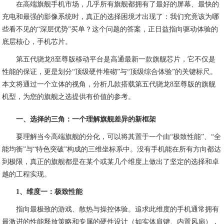
在高端旗舰手机市场，几乎所有旗舰都拥有了最好的屏幕、最快的
充电和最强的影像系统时，真正的选择困境才出现了：我们究竟该为哪
些看不见的“深层优势”买单？这个问题的答案，正日益指向驱动体验的
底层核心，手机芯片。
第五代骁龙8至尊版移动平台是高通最新一款旗舰芯片，它不仅是
性能的保证，更是划分“顶级硬件堆砌”与“顶级综合体验”的关键标尺。
本文将通过一个立体的视角，分析几款搭载第五代骁龙8至尊版的旗舰
机型，为您的旗舰之选提供有价值的参考。
一、选择的三角：一个理解旗舰差异的新框架
要理解当今高端旗舰的分化，可以将其置于一个由“极致性能”、“全
能均衡”与“特色突破”构成的三维坐标系中。没有手机能在所有方向都达
到极限，真正的旗舰都是在某个或某几个维度上做出了坚定的选择和卓
越的工程实现。
1、维度一：极致性能
指向最极致的游戏、散热与操控体验。追求此维度的手机通常拥有
最激进的性能释放策略和专属的硬件设计（如实体肩键、内置风扇），