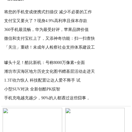
将您的手机变成便携式扫描仪 减少不必要的工作
支付宝又要火了？现身4.9%高利率且保本存款
2020-07-20
360手机最流畅，华为最受好评，苹果品牌价值
2020-07-20
微信和支付宝杠上了，又添神奇功能：扫一扫查快
2020-07-20
「关注」重磅！未成年人检察社会支持体系建设工
2020-07-20
2020-07-20
噱头十足！酷比新机：号称8000万像素+全面
潍坊市滨海区地方历史文化图书赠基层活动走进天
2020-07-19
1.3T动力惊人 科技配置让达人爱不释手 试
2020-07-19
小型SUV对决 全新创酷PK缤智
2020-07-19
手机充电越充越少，90%的人都遇过这些囧事，
2020-07-19
2020-07-19