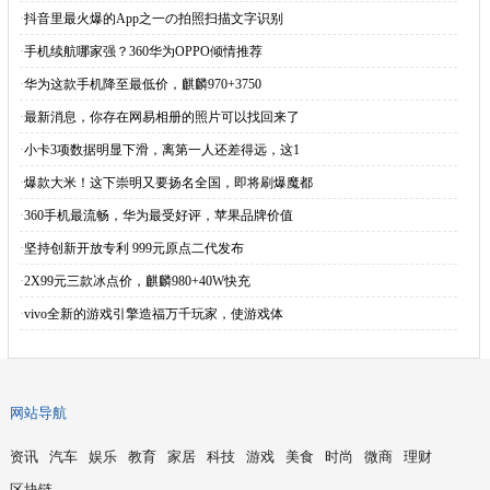
·
抖音里最火爆的App之一の拍照扫描文字识别
·
手机续航哪家强？360华为OPPO倾情推荐
·
华为这款手机降至最低价，麒麟970+3750
·
最新消息，你存在网易相册的照片可以找回来了
·
小卡3项数据明显下滑，离第一人还差得远，这1
·
爆款大米！这下崇明又要扬名全国，即将刷爆魔都
·
360手机最流畅，华为最受好评，苹果品牌价值
·
坚持创新开放专利 999元原点二代发布
·
2X99元三款冰点价，麒麟980+40W快充
·
vivo全新的游戏引擎造福万千玩家，使游戏体
网站导航
资讯
汽车
娱乐
教育
家居
科技
游戏
美食
时尚
微商
理财
区块链