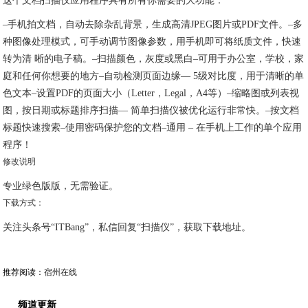
这个文档扫描仪应用程序具有所有你需要的大功能：
–手机拍文档，自动去除杂乱背景，生成高清JPEG图片或PDF文件。–多
种图像处理模式，可手动调节图像参数，用手机即可将纸质文件，快速
转为清 晰的电子稿。–扫描颜色，灰度或黑白–可用于办公室，学校，家
庭和任何你想要的地方–自动检测页面边缘— 5级对比度，用于清晰的单
色文本–设置PDF的页面大小（Letter，Legal，A4等）–缩略图或列表视
图，按日期或标题排序扫描— 简单扫描仪被优化运行非常快。–按文档
标题快速搜索–使用密码保护您的文档–通用 – 在手机上工作的单个应用
程序！
修改说明
专业绿色版版，无需验证。
下载方式：
关注头条号“ITBang”，私信回复“扫描仪”，获取下载地址。
推荐阅读：
宿州在线
频道更新