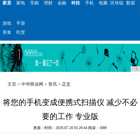
家居
家电
导购
理财
金融
科技
手机
电脑
区块链
数据
游戏
手游
美食
吃货
广告
主页
>
中华商业网
>
资讯
> 正文
将您的手机变成便携式扫描仪 减少不必
要的工作 专业版
来源：时间：2020-07-20 05:28:44
阅读：1089