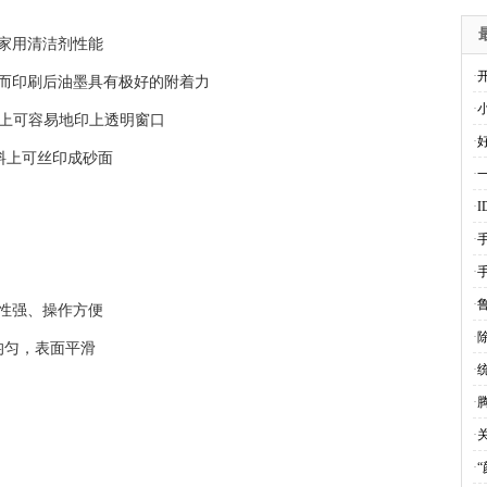
家用清洁剂性能
·
而印刷后油墨具有极好的附着力
·
板材料上可容易地印上透明窗口
·
板材料上可丝印成砂面
·
·
·
·
·
性强、操作方便
·
均匀，表面平滑
·
·
·
·