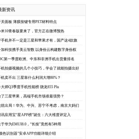
最新资讯
开关面板 薄膜按键专用PET材料特点
小米10青春版要来了，官方正在微博预热
好手机并不一定是三星和苹果才有，国产这4款旗
一加科技携手美云智数 以身份云构建数字身份权
IDC第一季度欧洲、中东和非洲手机出货量排名
手机拍摄视频的几个小技巧，学会了就能拍摄出好
手机卖不出 三星靠什么利润大增80%？
鲁大师Q3季度手机性能榜 骁龙855 Plu
除了三星苹果，高端手机市场谁最强势？
统统出局！华为、中兴、苏宁不考虑，南京大妈们
腾讯应用宝“星APP榜”诞生：六大维度评定入
关于华为EMUI8.0，“长按”竟然有5种用
“颜色识别器”安卓APP功能详细介绍