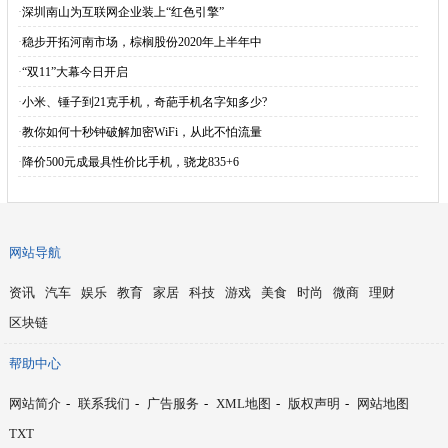
·
深圳南山为互联网企业装上“红色引擎”
·
稳步开拓河南市场，棕榈股份2020年上半年中
·
“双11”大幕今日开启
·
小米、锤子到21克手机，奇葩手机名字知多少?
·
教你如何十秒钟破解加密WiFi，从此不怕流量
·
降价500元成最具性价比手机，骁龙835+6
网站导航
资讯
汽车
娱乐
教育
家居
科技
游戏
美食
时尚
微商
理财
区块链
帮助中心
网站简介
-
联系我们
-
广告服务
-
XML地图
-
版权声明
-
网站地图
TXT