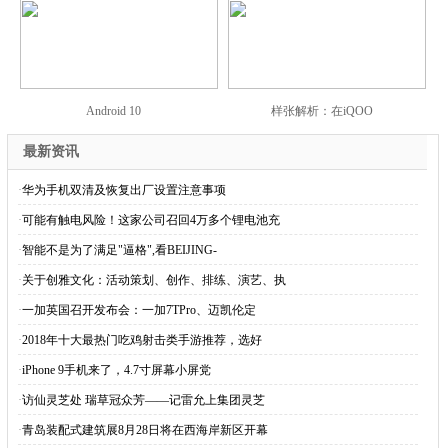
Android 10
样张解析：在iQOO
最新资讯
·
华为手机双清及恢复出厂设置注意事项
·
可能有触电风险！这家公司召回4万多个锂电池充
·
智能不是为了满足"逼格",看BEIJING-
·
关于创雅文化：活动策划、创作、排练、演艺、执
·
一加英国召开发布会：一加7TPro、迈凯伦定
·
2018年十大最热门吃鸡射击类手游推荐，选好
·
iPhone 9手机来了，4.7寸屏幕小屏党
·
访仙灵芝处 瑞草冠众芳——记雷允上集团灵芝
·
青岛装配式建筑展8月28日将在西海岸新区开幕