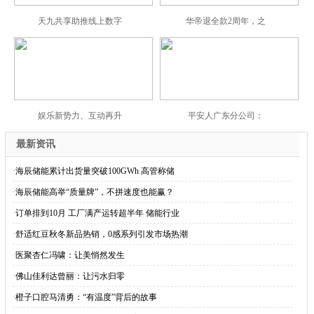
天九共享助推线上数字
华帝退全款2周年，之
娱乐新势力、互动再升
平安人广东分公司：
最新资讯
·
海辰储能累计出货量突破100GWh 高管称储
·
海辰储能高举“质量牌”，不拼速度也能赢？
·
订单排到10月 工厂满产运转超半年 储能行业
·
舒适红豆秋冬新品热销，0感系列引发市场热潮
·
医聚杏仁冯啸：让美悄然发生
·
佛山佳利达曾丽：让污水归零
·
橙子口腔马清勇：“有温度”背后的故事