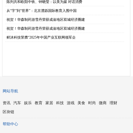
·
陈列共和欧阳中铁、钟晓莹：以美为媒 对话消费
·
从“字”到“世界”：北京澧跞国际教育入围中国
·
祝贺！华森制药游雪丹荣获成渝地区双城经济圈建
·
祝贺！华森制药游雪丹荣获成渝地区双城经济圈建
·
鲜沐科技荣膺“2025年中国产业互联网领军企
网站导航
资讯
汽车
娱乐
教育
家居
科技
游戏
美食
时尚
微商
理财
区块链
帮助中心