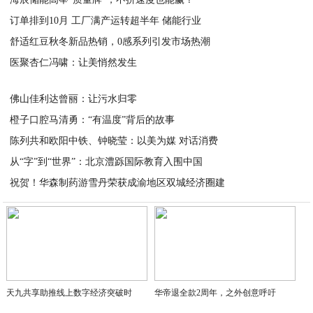
2025-09-02
订单排到10月 工厂满产运转超半年 储能行业
2025-09-02
舒适红豆秋冬新品热销，0感系列引发市场热潮
2025-09-02
医聚杏仁冯啸：让美悄然发生
2025-09-02
2025-09-02
佛山佳利达曾丽：让污水归零
橙子口腔马清勇：“有温度”背后的故事
2025-09-02
陈列共和欧阳中铁、钟晓莹：以美为媒 对话消费
2025-09-02
从“字”到“世界”：北京澧跞国际教育入围中国
2025-09-02
祝贺！华森制药游雪丹荣获成渝地区双城经济圈建
2025-09-02
2025-09-01
天九共享助推线上数字经济突破时
华帝退全款2周年，之外创意呼吁