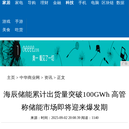
家居
家电
导购
理财
金融
科技
手机
电脑
区块链
数据
游戏
手游
美食
吃货
广告
主页
>
中华商业网
>
资讯
> 正文
海辰储能累计出货量突破100GWh 高管
称储能市场即将迎来爆发期
来源：时间：2025-09-02 20:08:39
阅读：1140