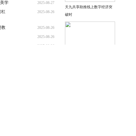
美学
2025-08-27
天九共享助推线上数字经济突
营杠
2025-08-26
破时
进教
2025-08-26
2025-08-26
2025-08-26
暑期床
2025-08-26
华帝退全款2周年，之外创意呼
澳斯特
2025-08-26
吁
广告
教育
家居
科技
游戏
美食
时尚
微商
理财
区块链
们
-
广告服务
-
XML地图
-
版权声明
-
网站地图
TXT