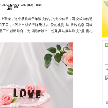
5-08-27 14:34:07
阅读：1048
篇章
上重逢，这个承载着千年浪漫传说的七夕佳节，再次成为传递
子里，A股上市烘焙品牌元祖以“爱的礼赞”与“玫瑰热恋”两款
品工艺创新融合，为消费者献上一份兼具健康与浪漫的甜蜜礼