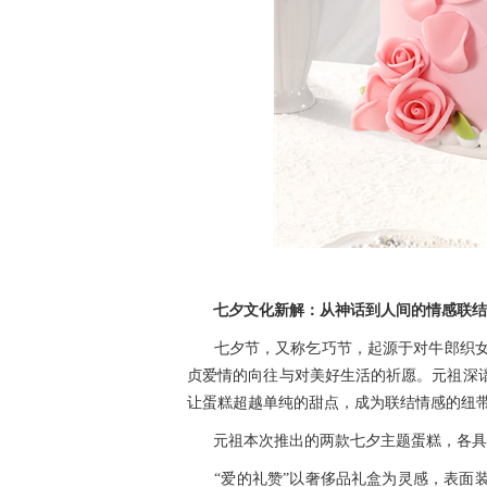
七夕文化新解：从神话到人间的情感联结
七夕节，又称乞巧节，起源于对牛郎织
贞爱情的向往与对美好生活的祈愿。元祖深谙
让蛋糕超越单纯的甜点，成为联结情感的纽
元祖本次推出的两款七夕主题蛋糕，各具
“爱的礼赞”以奢侈品礼盒为灵感，表面