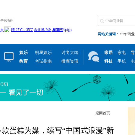
广告位招租
网站关键词：
中华商业
娱乐
明星娱乐
时尚大咖
家居
家电
导
教育
考试指南
微商资讯
科技
手机
电
返回首页
多款蛋糕为媒，续写“中国式浪漫”新