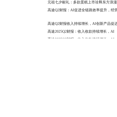
元祖七夕献礼：多款蛋糕上市诠释东方浪漫
高途Q2财报：AI促进全链路效率提升，经
高途Q2财报收入持续增长，AI创新产品促
高途2025Q2财报：收入收款持续增长，AI
高途2025Q2财报：收入收款持续增长，AI
高途Q2财报披露：高途梦中心暑期爆满，
雅阁酒店集团 千年商都广州，精彩旅途从
网站导航
资讯
汽车
娱乐
帮助中心
网站简介
-
联系我