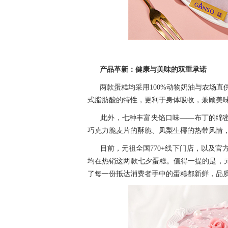
产品革新：健康与美味的双重承诺
两款蛋糕均采用100%动物奶油与农场
式脂肪酸的特性，更利于身体吸收，兼顾美
此外，七种丰富夹馅口味——布丁的绵
巧克力脆麦片的酥脆、凤梨生椰的热带风情
目前，元祖全国770+线下门店，以及
均在热销这两款七夕蛋糕。值得一提的是，元
了每一份抵达消费者手中的蛋糕都新鲜，品