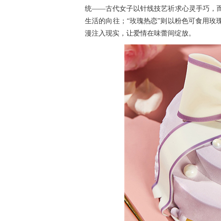
统——古代女子以针线技艺祈求心灵手巧，
生活的向往；“玫瑰热恋”则以粉色可食用玫
漫注入现实，让爱情在味蕾间绽放。