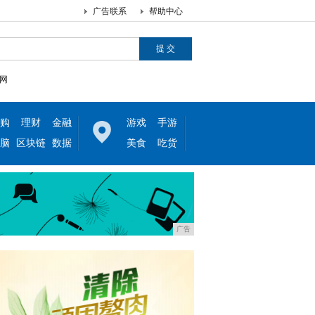
广告联系
帮助中心
网
购
理财
金融
游戏
手游
脑
区块链
数据
美食
吃货
广告