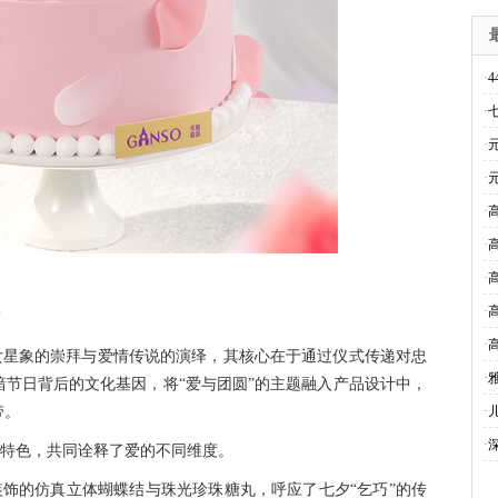
·
·
·
·
·
·
·
·
·
女星象的崇拜与爱情传说的演绎，其核心在于通过仪式传递对忠
·
节日背后的文化基因，将“爱与团圆”的主题融入产品设计中，
带。
·
·
特色，共同诠释了爱的不同维度。
装饰的仿真立体蝴蝶结与珠光珍珠糖丸，呼应了七夕“乞巧”的传