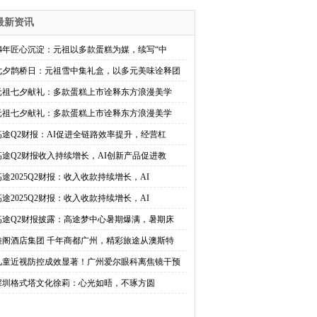
最新资讯
44年匠心沉淀：元祖以多款蛋糕为媒，续写“中
七夕鹊桥日：元祖雪中集礼盒，以多元美味诠释团
元祖七夕献礼：多款蛋糕上市诠释东方浪漫美学
元祖七夕献礼：多款蛋糕上市诠释东方浪漫美学
高途Q2财报：AI促进全链路效率提升，经营杠
高途Q2财报收入持续增长，AI创新产品促进教
高途2025Q2财报：收入收款持续增长，AI
高途2025Q2财报：收入收款持续增长，AI
高途Q2财报披露：高途梦中心暑期爆满，暑期床
雅阁酒店集团 千年商都广州，精彩旅途从澳斯特
儿童近视防控成效显著！广州爱尔眼科离焦镜干预
深圳格式塔文化徐莉：心光如晤，不琢方圆