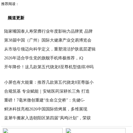
推荐阅读：
频道更新
陆家嘴国泰人寿荣膺行业年度影响力品牌奖 品牌
第38届中国（广州）国际大健康产业交易博览会
2026-06-01
从市场引领迈向科学定义，重塑清洁护肤底层逻辑
2026-05-31
2026年适合学生党的旗舰手机终极推荐，iQ
2026-05-30
开年降价！这几款第五代骁龙8至尊机型值得冲吗
2026-05-30
2026-05-30
小屏也有大能量：推荐几款第五代骁龙8至尊版小
合规筑基 专业赋能｜安铭医药深耕长三角 打造
2026-05-30
重磅！7毫米微创重建“生命立交桥”：先健G-
2026-05-29
鲜沐科技亮相2026中国国际焙烤展，多维展现
2026-05-29
蓝犀牛搬家入选朝阳区第四届“凤鸣计划”，荣获
2026-05-29
2026-05-29