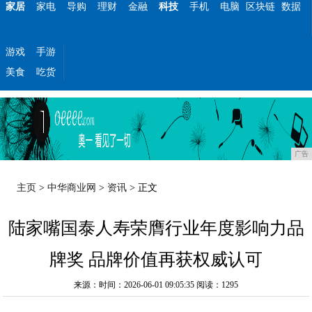
家居
家电
导购
理财
金融
科技
手机
电脑
区块链
数据
游戏
手游
美食
吃货
广告
主页
>
中华商业网
>
资讯
> 正文
陆家嘴国泰人寿荣膺行业年度影响力品
牌奖 品牌价值再获权威认可
来源：时间：2026-06-01 09:05:35
阅读：1295