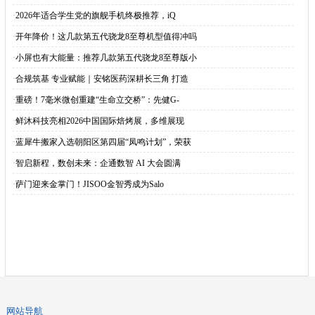
·
2026年适合学生党的旗舰手机终极推荐，iQ
·
开年降价！这几款第五代骁龙8至尊机型值得冲吗
·
小屏也有大能量：推荐几款第五代骁龙8至尊版小
·
合规筑基 专业赋能｜安铭医药深耕长三角 打造
·
重磅！7毫米微创重建“生命立交桥”：先健G-
·
鲜沐科技亮相2026中国国际焙烤展，多维展现
·
蓝犀牛搬家入选朝阳区第四届“凤鸣计划”，荣获
·
智启新程，数创未来：企通数智 AI 大会圆满
·
萨门迎来金掌门！JISOO金智秀成为Salo
网站导航