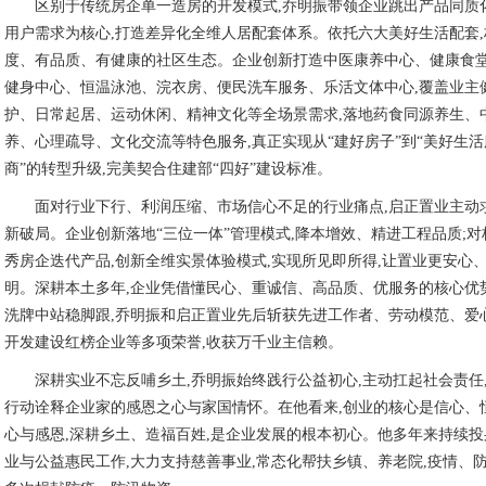
区别于传统房企单一造房的开发模式,乔明振带领企业跳出产品同质
用户需求为核心,打造差异化全维人居配套体系。依托六大美好生活配套
度、有品质、有健康的社区生态。企业创新打造中医康养中心、健康食
健身中心、恒温泳池、浣衣房、便民洗车服务、乐活文体中心,覆盖业主
护、日常起居、运动休闲、精神文化等全场景需求,落地药食同源养生、
养、心理疏导、文化交流等特色服务,真正实现从“建好房子”到“美好生
商”的转型升级,完美契合住建部“四好”建设标准。
面对行业下行、利润压缩、市场信心不足的行业痛点,启正置业主动
新破局。企业创新落地“三位一体”管理模式,降本增效、精进工程品质;
秀房企迭代产品,创新全维实景体验模式,实现所见即所得,让置业更安心
明。深耕本土多年,企业凭借懂民心、重诚信、高品质、优服务的核心优
洗牌中站稳脚跟,乔明振和启正置业先后斩获先进工作者、劳动模范、爱
开发建设红榜企业等多项荣誉,收获万千业主信赖。
深耕实业不忘反哺乡土,乔明振始终践行公益初心,主动扛起社会责任
行动诠释企业家的感恩之心与家国情怀。在他看来,创业的核心是信心、
心与感恩,深耕乡土、造福百姓,是企业发展的根本初心。他多年来持续
业与公益惠民工作,大力支持慈善事业,常态化帮扶乡镇、养老院,疫情、