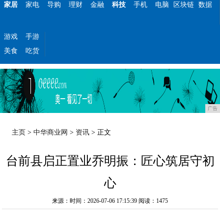
家居
家电
导购
理财
金融
科技
手机
电脑
区块链
数据
游戏
手游
美食
吃货
广告
主页
>
中华商业网
>
资讯
> 正文
台前县启正置业乔明振：匠心筑居守初
心
来源：时间：2026-07-06 17:15:39
阅读：1475