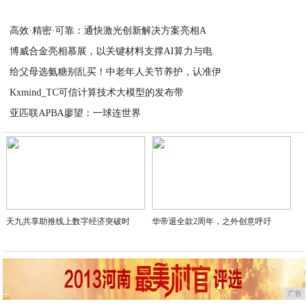
2026-07-06
高效·精密·可靠：通快激光创新解决方案亮相A
博威合金亮相慕展，以关键材料支撑AI算力与电
2026-07-06
给父母选氨糖别乱买！中老年人关节养护，认准伊
2026-07-06
Kxmind_TC可信计算技术大模型的发布带
2026-07-03
亚匹联APBA廖望：一球连世界
2026-07-03
2026-07-03
天九共享助推线上数字经济突破时
华帝退全款2周年，之外创意呼吁
广告