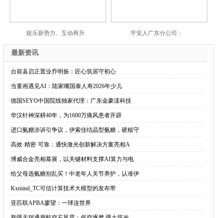
娱乐新势力、互动再升
平安人广东分公司：
最新资讯
·
台前县启正置业乔明振：匠心筑居守初心
·
当童画遇见AI：陆家嘴国泰人寿2026年少儿
·
德国SEYO中国院线独家代理：广东金豪漾科技
·
华汉针神深耕40年，为1600万痛风患者开辟
·
进口氨糖涉诉引争议，伊索佳结晶型氨糖，硬核守
·
高效·精密·可靠：通快激光创新解决方案亮相A
·
博威合金亮相慕展，以关键材料支撑AI算力与电
·
给父母选氨糖别乱买！中老年人关节养护，认准伊
·
Kxmind_TC可信计算技术大模型的发布带
·
亚匹联APBA廖望：一球连世界
·
新疆天瑞通用航空石风雹：低空逐梦 疆土筑光