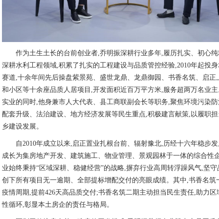
作为土生土长的台前创业者,乔明振深耕行业多年,履历扎实、初心
深耕水利工程领域,积累了扎实的工程建设与品质管控经验,2010年起投
赛道,十余年间先后操盘紫景苑、盛世龙鼎、龙鼎御园、书香名筑、启正
和小区等十余座品质人居项目,开发面积近百万平方米,服务超两万名业
实业的同时,他身兼市人大代表、县工商联副会长等职务,聚焦环境污染
配套升级、法治建设、地方经济发展等民生重点,积极建言献策,以履职
乡建设发展。
自2010年成立以来,启正置业扎根台前、辐射豫北,历经十六年稳步发
成长为集房地产开发、建筑施工、物业管理、景观园林于一体的综合性
业始终秉持“区域深耕、稳健经营”的战略,摒弃行业高周转浮躁风气,坚守
创下所有项目无一逾期、全部提标增配交付的亮眼成绩。其中,书香名筑
疫情周期,提前426天高品质交付;书香名筑二期主动担当民生责任,助力
性循环,彰显本土房企的责任与格局。