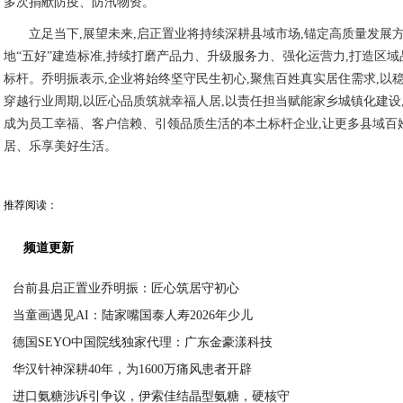
多次捐献防疫、防汛物资。
立足当下,展望未来,启正置业将持续深耕县域市场,锚定高质量发展方
地“五好”建造标准,持续打磨产品力、升级服务力、强化运营力,打造区
标杆。乔明振表示,企业将始终坚守民生初心,聚焦百姓真实居住需求,以
穿越行业周期,以匠心品质筑就幸福人居,以责任担当赋能家乡城镇化建设
成为员工幸福、客户信赖、引领品质生活的本土标杆企业,让更多县域百
居、乐享美好生活。
推荐阅读：
频道更新
台前县启正置业乔明振：匠心筑居守初心
当童画遇见AI：陆家嘴国泰人寿2026年少儿
2026-07-06
德国SEYO中国院线独家代理：广东金豪漾科技
2026-07-06
华汉针神深耕40年，为1600万痛风患者开辟
2026-07-06
进口氨糖涉诉引争议，伊索佳结晶型氨糖，硬核守
2026-07-06