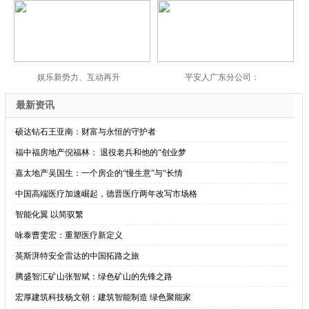
娱乐新势力、互动再升
平安人广东分公司：
最新资讯
·
硕达钻石王亚南：财富与永恒的守护者
·
福中福房地产倪福林： 退役老兵和他的“创业梦
·
嘉太地产吴国生：一个房企的“慢生意”与“长情
·
中国高端医疗加速崛起，德晋医疗两年改写市场格
·
智能化翼 以简驭繁
·
咏泰曹雯宏：重塑医疗新定义
·
英斯湃特安全雷达的中国拓路之旅
·
腾盛智汇矿山张智斌：绿色矿山的先锋之路
·
宏厚建筑科技杨文朝：建筑智能制造 绿色聚能家