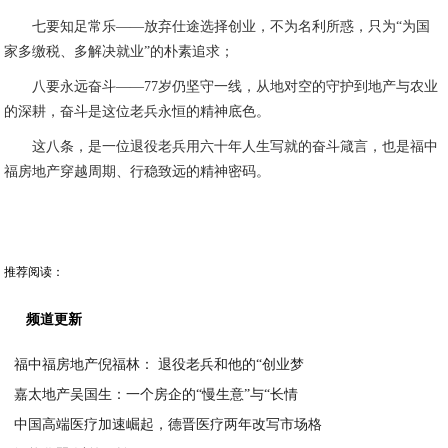
七要知足常乐——放弃仕途选择创业，不为名利所惑，只为“为国
家多缴税、多解决就业”的朴素追求；
八要永远奋斗——77岁仍坚守一线，从地对空的守护到地产与农业
的深耕，奋斗是这位老兵永恒的精神底色。
这八条，是一位退役老兵用六十年人生写就的奋斗箴言，也是福中
福房地产穿越周期、行稳致远的精神密码。
推荐阅读：
频道更新
福中福房地产倪福林： 退役老兵和他的“创业梦
嘉太地产吴国生：一个房企的“慢生意”与“长情
2026-03-31
中国高端医疗加速崛起，德晋医疗两年改写市场格
2026-03-31