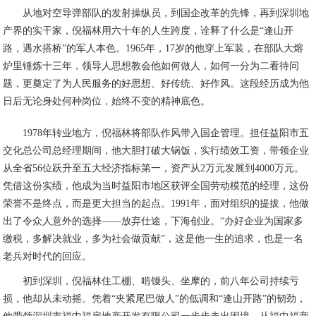
从地对空导弹部队的发射操纵员，到国企改革的先锋，再到深圳地
产界的实干家，倪福林用六十年的人生跨度，诠释了什么是“逢山开
路，遇水搭桥”的军人本色。1965年，17岁的他穿上军装，在部队大熔
炉里锤炼十三年，领导人思想教会他如何做人，如何一分为二看待问
题，更奠定了为人民服务的好思想、好传统、好作风。这段经历成为他
日后无论身处何种岗位，始终不变的精神底色。
1978
年转业地方，倪福林将部队作风带入国企管理。担任益阳市五
交化总公司总经理期间，他大胆打破大锅饭，实行绩效工资，带领企业
从全省56位跃升至五大经济指标第一，资产从2万元发展到4000万元。
凭借这份实绩，他成为当时益阳市地区获评全国劳动模范的经理，这份
荣誉不是终点，而是更大担当的起点。1991年，面对组织的提拔，他做
出了令众人意外的选择——放弃仕途，下海创业。“办好企业为国家多
缴税，多解决就业，多为社会做贡献”，这是他一生的追求，也是一名
老兵对时代的回应。
初到深圳，倪福林住工棚、啃馒头、坐摩的，前八年公司持续亏
损，他却从未动摇。凭着“夹紧尾巴做人”的低调和“逢山开路”的韧劲，