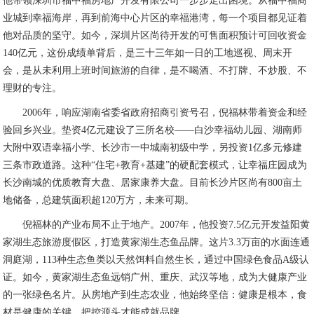
他带领深圳市福中福房地产开发有限公司一步步走出困境。从福中福商
业城到幸福海岸，再到前海中心片区的幸福港湾，每一个项目都见证着
他对品质的坚守。如今，深圳片区尚待开发的可售面积预计可回收资金
140亿元，这份成绩单背后，是三十三年如一日的工地巡视、周末开
会，是从未利用上班时间旅游的自律，是不喝酒、不打牌、不炒股、不
理财的专注。
2006
年，响应湖南省委省政府招商引资号召，倪福林带着资金和经
验回乡兴业。垫资4亿元建设了三所名校——白沙幸福幼儿园、湖南师
大附中双语幸福小学、长沙市一中城南初级中学，另投资1亿多元修建
三条市政道路。这种“住宅+教育+基建”的硬配套模式，让幸福庄园成为
长沙南城的优质教育大盘、居家康养大盘。目前长沙片区尚有800亩土
地储备，总建筑面积超120万方，未来可期。
倪福林的产业布局不止于地产。2007年，他投资7.5亿元开发益阳黄
家湖生态旅游度假区，打造黄家湖生态鱼品牌。这片3.3万亩的水面连通
洞庭湖，113种生态鱼类以天然饵料自然生长，通过中国绿色食品A级认
证。如今，黄家湖生态鱼远销广州、重庆、武汉等地，成为大健康产业
的一张绿色名片。从房地产到生态农业，他始终坚信：健康是根本，食
材是健康的关键，把控源头才能成就品牌。