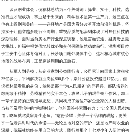
谈及创业体会，倪福林总结为三个关键词：择业、实干、科技。选
准行业才能成功，事业是干出来的，科学技术是第一生产力。这三点在
他身上得到完美统一——选择地产是因为看好改革开放前沿的机遇，坚
持实干让他穿越多轮行业周期，重视品质与配套则体现了对居住科技的
深刻理解。面对当前房地产行业深度调整，他坦言融资难、融资贵是最
大挑战，但福中福凭借地段优势和交付保障依然稳健前行。深圳项目位
于宝安中心区体育馆对面，长沙项目毗邻奥体中心，这种核心城市核心
地段的战略布局，正是穿越周期的压舱石。
从军人到劳模，从企业家到公益践行者，公司累计向国家上缴税收
25亿多元，平均解决就业岗位800多个，累计公益投资超过17亿元，但
倪福林最看重的身份，始终是那个“为人民服务”的导弹兵。部队培养的
敢闯敢干精神，劳模精神的实干本色，农民儿子的艰苦奋斗作风，加上
一辈子坚持的正确指导思想，共同构成了这位73岁企业家的人格图谱。
当被问及理想中的“荣耀时刻”，他的回答朴素而有力：“让全国人民都知
道，吃鱼就吃黄家湖生态鱼。”这份荣耀，关乎一个品牌的崛起，更关
乎一位老兵对时代的承诺——无论是地对空的守护，还是地产与农业的
深耕，倪福林始终在用自己的方式，践行着那个十七岁少年入伍时的初