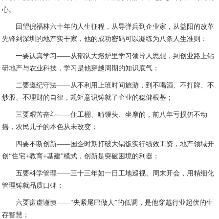
心。
回望倪福林六十年的人生征程，从导弹兵到企业家，从益阳的改革
先锋到深圳的地产实干家，他的成功密码可以凝练为八条人生准则：
一要认真学习——从部队大熔炉里学习领导人思想，到创业路上钻
研地产与农业科技，学习是他穿越周期的知识底气；
二要遵纪守法——从不利用上班时间旅游，到不喝酒、不打牌、不
炒股、不理财的自律，规矩意识铸就了企业的稳健根基；
三要艰苦奋斗——住工棚、啃馒头、坐摩的，前八年亏损仍不动
摇，农民儿子的本色从未改变；
四要不断创新——国企时期打破大锅饭实行绩效工资，地产领域开
创“住宅+教育+基建”模式，创新是突破困境的利器；
五要科学管理——三十三年如一日工地巡视、周末开会，用精细化
管理铸就品质口碑；
六要谦虚谨慎——“夹紧尾巴做人”的低调，是他穿越行业起伏的生
存智慧；