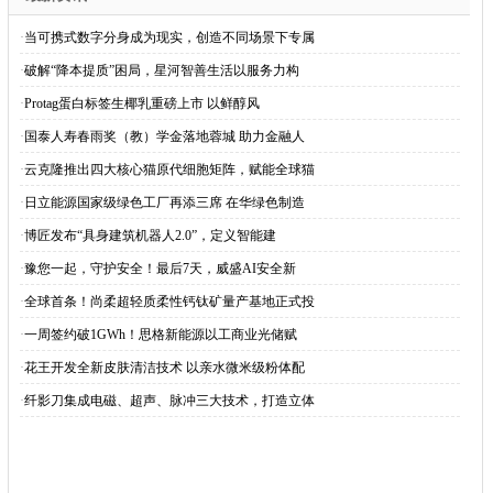
·
当可携式数字分身成为现实，创造不同场景下专属
·
破解“降本提质”困局，星河智善生活以服务力构
·
Protag蛋白标签生椰乳重磅上市 以鲜醇风
·
国泰人寿春雨奖（教）学金落地蓉城 助力金融人
·
云克隆推出四大核心猫原代细胞矩阵，赋能全球猫
·
日立能源国家级绿色工厂再添三席 在华绿色制造
·
博匠发布“具身建筑机器人2.0”，定义智能建
·
豫您一起，守护安全！最后7天，威盛AI安全新
·
全球首条！尚柔超轻质柔性钙钛矿量产基地正式投
·
一周签约破1GWh！思格新能源以工商业光储赋
·
花王开发全新皮肤清洁技术 以亲水微米级粉体配
·
纤影刀集成电磁、超声、脉冲三大技术，打造立体