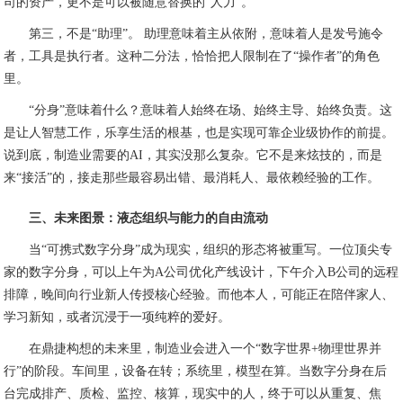
司的资产，更不是可以被随意替换的“人力”。
第三，不是“助理”。 助理意味着主从依附，意味着人是发号施令
者，工具是执行者。这种二分法，恰恰把人限制在了“操作者”的角色
里。
“分身”意味着什么？意味着人始终在场、始终主导、始终负责。这
是让人智慧工作，乐享生活的根基，也是实现可靠企业级协作的前提。
说到底，制造业需要的AI，其实没那么复杂。它不是来炫技的，而是
来“接活”的，接走那些最容易出错、最消耗人、最依赖经验的工作。
三、未来图景：液态组织与能力的自由流动
当“可携式数字分身”成为现实，组织的形态将被重写。一位顶尖专
家的数字分身，可以上午为A公司优化产线设计，下午介入B公司的远程
排障，晚间向行业新人传授核心经验。而他本人，可能正在陪伴家人、
学习新知，或者沉浸于一项纯粹的爱好。
在鼎捷构想的未来里，制造业会进入一个“数字世界+物理世界并
行”的阶段。车间里，设备在转；系统里，模型在算。当数字分身在后
台完成排产、质检、监控、核算，现实中的人，终于可以从重复、焦