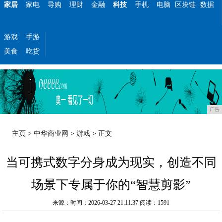
家居
家电
导购
理财
金融
科技
手机
电脑
区块链
数据
游戏
手游
美食
吃货
广告
主页
>
中华商业网
>
游戏
> 正文
当可携式数字分身成为现实，创造不同
场景下专属于你的“智慧剪影”
来源：时间：2026-03-27 21:11:37
阅读：1591