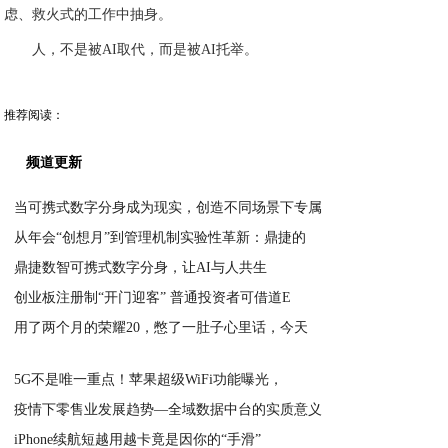
虑、救火式的工作中抽身。
人，不是被AI取代，而是被AI托举。
推荐阅读：
频道更新
当可携式数字分身成为现实，创造不同场景下专属
从年会“创想月”到管理机制实验性革新：鼎捷的
2026-03-27
鼎捷数智可携式数字分身，让AI与人共生
2026-02-26
创业板注册制“开门迎客” 普通投资者可借道E
2026-02-26
用了两个月的荣耀20，憋了一肚子心里话，今天
2020-06-18
2020-04-10
5G不是唯一重点！苹果超级WiFi功能曝光，
疫情下零售业发展趋势—全域数据中台的实质意义
2020-04-10
iPhone续航短越用越卡竟是因你的“手滑”
2020-04-08