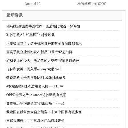
Android 10
样张解析：在iQOO
最新资讯
·
5款硬核射击类手游推荐，画质堪比端游，好评如
·
31款手机AP上“黑榜”！赶快卸载
·
不要被误导了，选手机时各种带有字母后缀都表示
·
宜宾手机企业酷比发布新品F1 影帝邓超助阵
·
游戏史上的今天：满足你的太空梦 宇宙史诗的开
·
信仰和女神一同入手--Sony 索尼 Wal
·
数说新机：全面屏酷比F1 成像挑战单反
·
#本站首晒# 经济适用老人机 — ZTE 中
·
OPPO最强之敌？koobee这款新机有点意
·
黄奇帆万字演讲长文预测房地产下一步
·
魏建国在独角兽大会上预言：未来中国将有更多像
·
三伏天来袭，元祖冰淇淋产品持续走俏