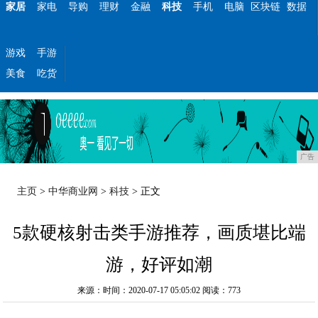
家居
家电
导购
理财
金融
科技
手机
电脑
区块链
数据
游戏
手游
美食
吃货
广告
主页
>
中华商业网
>
科技
> 正文
5款硬核射击类手游推荐，画质堪比端
游，好评如潮
来源：时间：2020-07-17 05:05:02
阅读：773