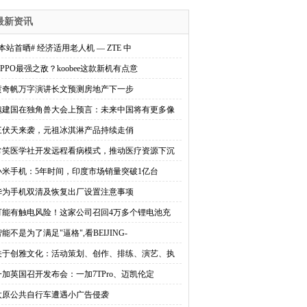
最新资讯
#本站首晒# 经济适用老人机 — ZTE 中
OPPO最强之敌？koobee这款新机有点意
黄奇帆万字演讲长文预测房地产下一步
魏建国在独角兽大会上预言：未来中国将有更多像
三伏天来袭，元祖冰淇淋产品持续走俏
常笑医学社开发远程看病模式，推动医疗资源下沉
小米手机：5年时间，印度市场销量突破1亿台
华为手机双清及恢复出厂设置注意事项
可能有触电风险！这家公司召回4万多个锂电池充
能不是为了满足"逼格",看BEIJING-
关于创雅文化：活动策划、创作、排练、演艺、执
一加英国召开发布会：一加7TPro、迈凯伦定
太原公共自行车遭遇小广告侵袭