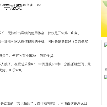
0-07-17 04:24:09
阅读：1455
手感受
不长，无法给出详细的使用体会，仅仅是开箱第一印象。
买一部能和家人微信视频的手机，时间是越快越好（自然是JD
但贵了。便宜的有小米2A，但JD没货。
挑了。在联想乐檬K3、中兴远航plus和一众酷派机型间，最
优势。JD价488。
。
不是ZTE的（忘记拍照了，自行脑补吧），不明白这是怎么回