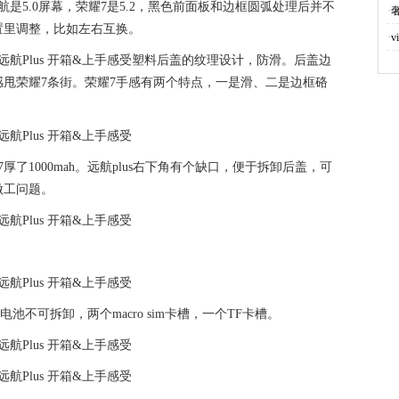
是5.0屏幕，荣耀7是5.2，黑色前面板和边框圆弧处理后并不
·
置里调整，比如左右互换。
·
塑料后盖的纹理设计，防滑。后盖边
甩荣耀7条街。荣耀7手感有两个特点，一是滑、二是边框硌
了1000mah。远航plus右下角有个缺口，便于拆卸后盖，可
做工问题。
电池不可拆卸，两个macro sim卡槽，一个TF卡槽。