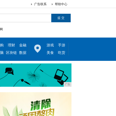
广告联系
帮助中心
网
购
理财
金融
游戏
手游
脑
区块链
数据
美食
吃货
广告