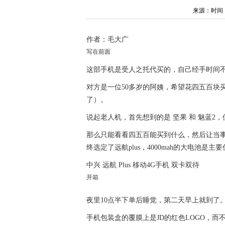
来源：时间：202
作者：毛大广
写在前面
这部手机是受人之托代买的，自己经手时间
对方是一位50多岁的阿姨，希望花四五百块
了）。
说起老人机，首先想到的是 坚果 和 魅蓝2，
那么只能看看四五百能买到什么，然后让当事人
终选定了远航plus，4000mah的大电池是主要
中兴 远航 Plus 移动4G手机 双卡双待
开箱
夜里10点半下单后睡觉，第二天早上就到了
手机包装盒的覆膜上是JD的红色LOGO，而