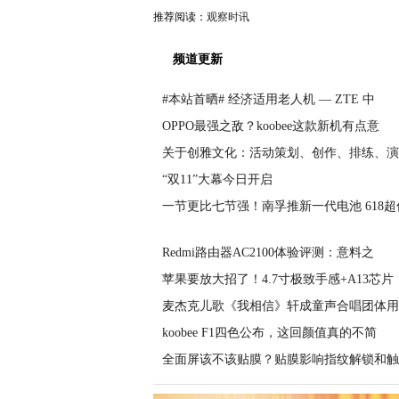
推荐阅读：
观察时讯
频道更新
#本站首晒# 经济适用老人机 — ZTE 中
OPPO最强之敌？koobee这款新机有点意
关于创雅文化：活动策划、创作、排练、演
“双11”大幕今日开启
一节更比七节强！南孚推新一代电池 618超
Redmi路由器AC2100体验评测：意料之
苹果要放大招了！4.7寸极致手感+A13芯片
麦杰克儿歌《我相信》轩成童声合唱团体用
koobee F1四色公布，这回颜值真的不简
全面屏该不该贴膜？贴膜影响指纹解锁和触