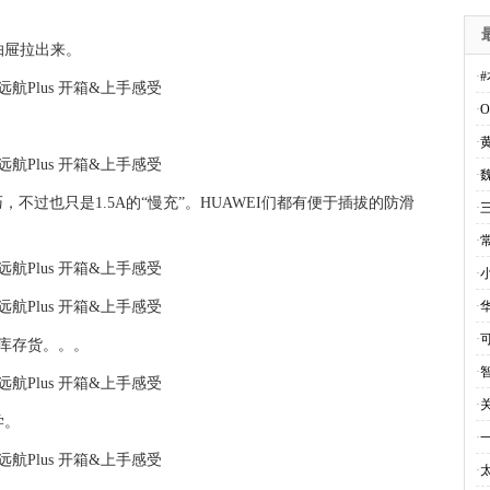
抽屉拉出来。
·
·
。
·
·
，不过也只是1.5A的“慢充”。HUAWEI们都有便于插拔的防滑
·
·
·
·
·
，库存货。。。
·
智
·
学。
·
·