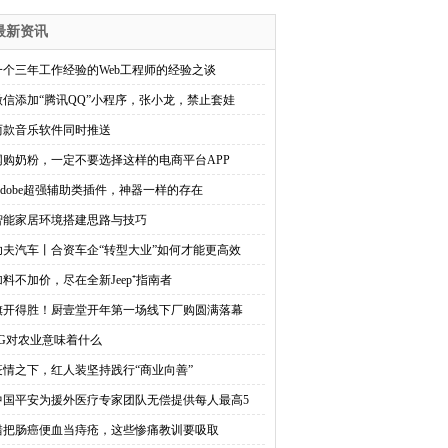
最新资讯
一个三年工作经验的Web工程师的经验之谈
微信添加“腾讯QQ”小程序，张小龙，禁止套娃
两款音乐软件同时推送
网购奶粉，一定不要选择这样的电商平台APP
Adobe超强辅助类插件，神器一样的存在
智能家居环境搭建思路与技巧
功夫汽车丨合资车企“转型大业”如何才能更高效
加料不加价，尽在全新Jeep⁺指南者
旗开得胜！厨壹堂开年第一场线下厂购圆满落幕
5G对农业意味着什么
疫情之下，红人装坚持践行“商业向善”
中国平安为援外医疗专家团队无偿提供每人最高5
错把肠癌便血当痔疮，这些惨痛教训要吸取