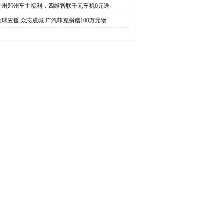
广州郑州车主福利，四维智联千元车机0元送
全球应援 众志成城 广汽菲克捐赠100万元物