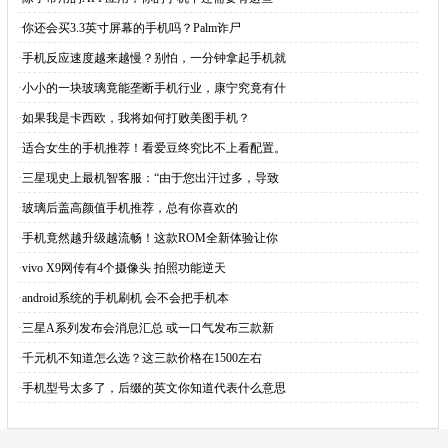
·
你还会买3.3英寸屏幕的手机吗？Palm诈尸
·
手机反应速度越来越慢？别怕，一分钟拿起手机就
·
小小的一块玻璃竟能垄断手机行业，康宁究竟有什
·
如果我是卡西欧，我将如何打败美图手机？
·
适合女生的手机推荐！看爱豆终究比不上看配置。
·
三星现史上最机智客服：“由于您出汗过多，导致
·
玻璃后盖高颜值手机推荐，总有你喜欢的
·
手机竟然越升级越流畅！这款ROM全新体验让你
·
vivo X9网传有4个摄像头 拍照功能逆天
·
android系统的手机刷机 会不会把手机本
·
三星A系列发布会消息汇总 或一口气发布三款新
·
千元机不知道怎么选？这三款价格在1500左右
·
手机型号太多了，后缀的英文你知道代表什么意思