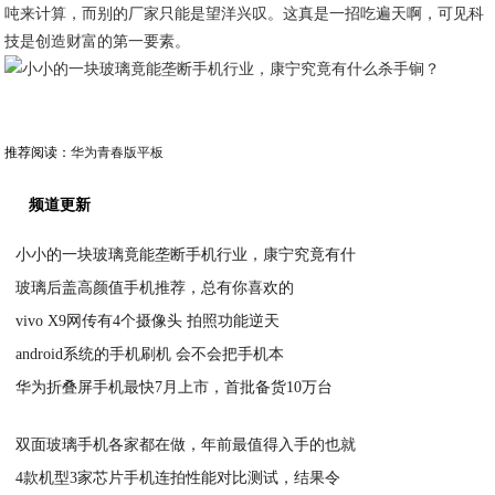
吨来计算，而别的厂家只能是望洋兴叹。这真是一招吃遍天啊，可见科
技是创造财富的第一要素。
推荐阅读：
华为青春版平板
频道更新
小小的一块玻璃竟能垄断手机行业，康宁究竟有什
玻璃后盖高颜值手机推荐，总有你喜欢的
2020-05-31
vivo X9网传有4个摄像头 拍照功能逆天
2020-05-31
android系统的手机刷机 会不会把手机本
2020-05-31
华为折叠屏手机最快7月上市，首批备货10万台
2020-05-31
2020-05-31
双面玻璃手机各家都在做，年前最值得入手的也就
4款机型3家芯片手机连拍性能对比测试，结果令
2020-05-31