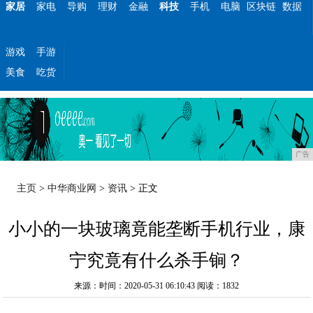
家居
家电
导购
理财
金融
科技
手机
电脑
区块链
数据
游戏
手游
美食
吃货
广告
主页
>
中华商业网
>
资讯
> 正文
小小的一块玻璃竟能垄断手机行业，康
宁究竟有什么杀手锏？
来源：时间：2020-05-31 06:10:43
阅读：1832