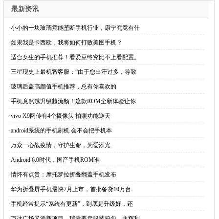
最新资讯
·
小小的一块玻璃竟能垄断手机行业，康宁究竟有什
·
如果我是卡西欧，我将如何打败美图手机？
·
适合女生的手机推荐！看爱豆终究比不上看配置。
·
三星现史上最机智客服：“由于您出汗过多，导致
·
玻璃后盖高颜值手机推荐，总有你喜欢的
·
手机竟然越升级越流畅！这款ROM全新体验让你
·
vivo X9网传有4个摄像头 拍照功能逆天
·
android系统的手机刷机 会不会把手机本
·
万众一心战疫情，守护生命，为爱添光
·
Android 6.0时代，国产手机ROM谁
·
情怀有点贵：摩托罗拉折叠翻盖手机发布
·
华为折叠屏手机最快7月上市，首批备货10万台
·
手机经常提示“系统有更新”，到底是升级好，还
·
万达广场又添新项目、瑞幸要卖服装箱包、永辉利