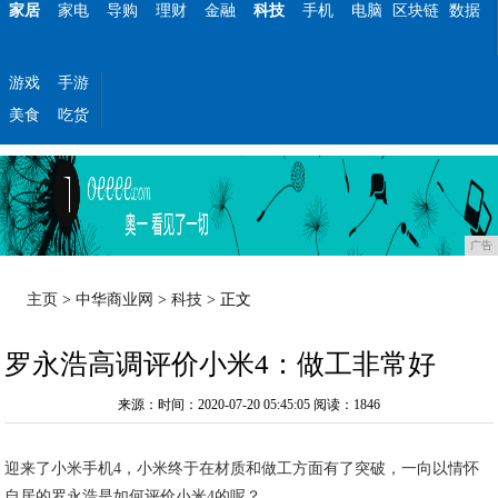
家居
家电
导购
理财
金融
科技
手机
电脑
区块链
数据
游戏
手游
美食
吃货
广告
主页
>
中华商业网
>
科技
> 正文
罗永浩高调评价小米4：做工非常好
来源：时间：2020-07-20 05:45:05
阅读：1846
迎来了小米手机4，小米终于在材质和做工方面有了突破，一向以情怀
自居的罗永浩是如何评价小米4的呢？