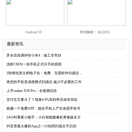
Android 10
样张解析：在iQOO
最新资讯
·
罗永浩高调评价小米4：做工非常好
·
浅析CM与一加手机正式分手的原因
·
1秒将纸质文档电子化：免费、无需软件扫描仪，
·
将您的手机变成便携式扫描仪 减少不必要的工作
·
上手realme X50 Pro：全面测试告
·
支付宝又要火了？现身4.9%高利率且保本存款
·
收藏一个免费APP，能在手机上产生各国手机号
·
24小时看家小能手，小白智能摄像机青春版全方
·
抖音里最火爆的App之一の拍照扫描文字识别