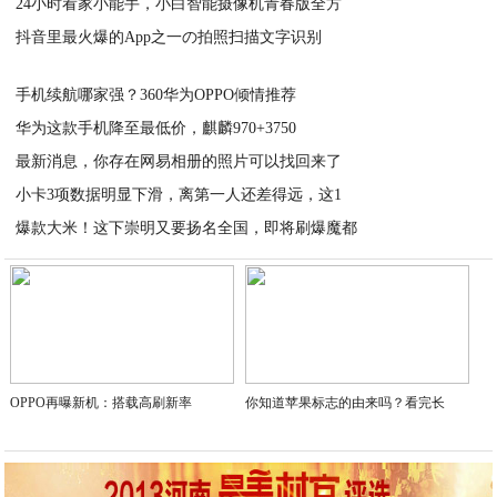
24小时看家小能手，小白智能摄像机青春版全方
2020-07-20
抖音里最火爆的App之一の拍照扫描文字识别
2020-07-20
2020-07-20
手机续航哪家强？360华为OPPO倾情推荐
华为这款手机降至最低价，麒麟970+3750
2020-07-20
最新消息，你存在网易相册的照片可以找回来了
2020-07-20
小卡3项数据明显下滑，离第一人还差得远，这1
2020-07-20
爆款大米！这下崇明又要扬名全国，即将刷爆魔都
2020-07-20
2020-07-20
OPPO再曝新机：搭载高刷新率
你知道苹果标志的由来吗？看完长