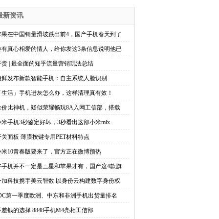
最新资讯
苹果在中国销量滑坡跌出前4，国产手机春天到了
唯有真心相爱的情人，给你发这3条信息说明他已
干货 | 最全面的知乎流量营销玩法总结
朝鲜发布新款智能手机：自主系统人脸识别
「生活」手机进灰怎么办，这样清理真有效！
性价比神机，疑似荣耀畅玩8A入网工信部，搭载
小米手机3秒鉴定好坏，3秒看出这部小米mix
开关面板 薄膜按键专用PET材料特点
小米10青春版要来了，官方正在微博预热
好手机并不一定是三星和苹果才有，国产这4款旗
一加科技携手美云智数 以身份云构建数字身份权
IDC第一季度欧洲、中东和非洲手机出货量排名
不差钱的选择 8848手机M4亮相工信部