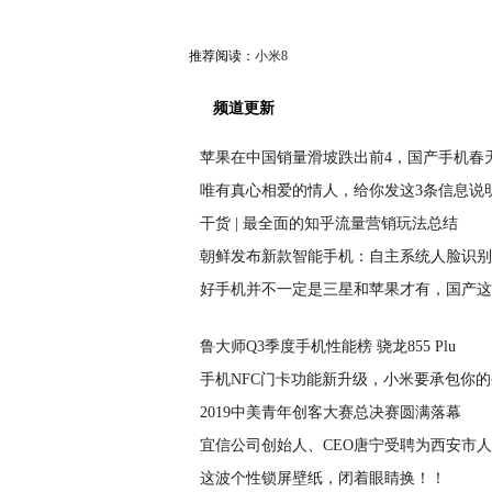
推荐阅读：
小米8
频道更新
苹果在中国销量滑坡跌出前4，国产手机春
唯有真心相爱的情人，给你发这3条信息说
干货 | 最全面的知乎流量营销玩法总结
朝鲜发布新款智能手机：自主系统人脸识别
好手机并不一定是三星和苹果才有，国产这
鲁大师Q3季度手机性能榜 骁龙855 Plu
手机NFC门卡功能新升级，小米要承包你
2019中美青年创客大赛总决赛圆满落幕
宜信公司创始人、CEO唐宁受聘为西安市
这波个性锁屏壁纸，闭着眼睛换！！