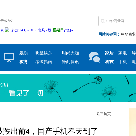
广告位招租
网站关键词：
中华商业
娱乐
明星娱乐
时尚大咖
家居
家电
导
教育
考试指南
微商资讯
科技
手机
电
返回首页
坡跌出前4，国产手机春天到了