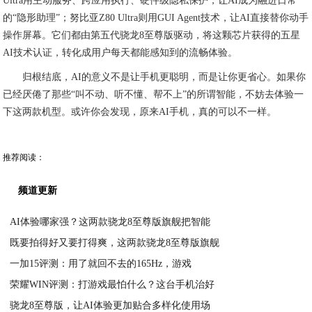
Ultra用主动服务、跨应用执行、硬件级隐私保护，让AI成为融进日常
的“隐形助理”；努比亚Z80 Ultra则用GUI Agent技术，让AI直接替你动手
操作屏幕。它们都由第五代骁龙8至尊版驱动，将这颗芯片获得的五星
AI技术认证，转化成用户每天都能感知到的流畅体验。
归根结底，AI的意义不是让手机更聪明，而是让你更省心。如果你
已经厌倦了那些“叫不动、听不懂、帮不上”的所谓智能，不妨去体验一
下这两款机型。或许你会发现，原来AI手机，真的可以不一样。
推荐阅读：
频道更新
AI体验哪家强？这两款骁龙8至尊版旗舰把智能
既要拍得好又要打得爽，这两款骁龙8至尊版旗舰
2026-04-21
一加15评测：用了就回不去的165Hz，游戏
2026-04-21
荣耀WIN评测：打游戏最怕什么？这台手机治好
2026-04-17
骁龙8至尊版，让AI体验更加贴合多样化使用场
2026-04-08