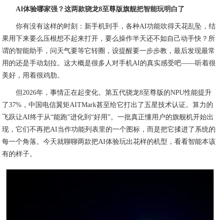
AI体验哪家强？这两款骁龙8至尊版旗舰把智能玩明白了
你有没有这样的时刻：新手机到手，各种AI功能吹得天花乱坠，结
果用下来要么压根想不起来打开，要么操作半天还不如自己动手快？所
谓的智能助手，问天气要等它转圈，设提醒要一步步教，最后发现最常
用的还是手动划拉。这大概是很多人对手机AI的真实感受吧——听着很
美好，用着很鸡肋。
但2026年，事情正在起变化。第五代骁龙8至尊版的NPU性能提升
了37%，中国电信翼矩AITMark甚至给它打出了五星技术认证。算力的
飞跃让AI终于从“能跑”进化到“好用”。一批真正懂用户的旗舰机开始出
现，它们不再把AI当作功能列表里的一个图标，而是把它揉进了系统的
每一个角落。今天就聊聊两款把AI体验玩出花样的机型，看看智能本该
有的样子。