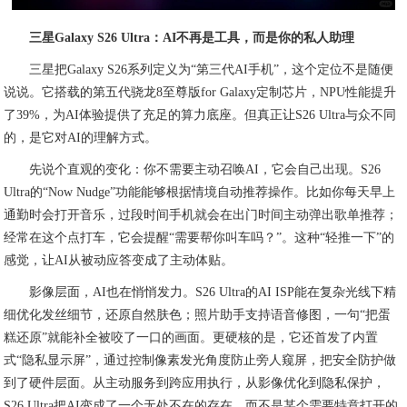
三星Galaxy S26 Ultra：AI不再是工具，而是你的私人助理
三星把Galaxy S26系列定义为“第三代AI手机”，这个定位不是随便
说说。它搭载的第五代骁龙8至尊版for Galaxy定制芯片，NPU性能提升
了39%，为AI体验提供了充足的算力底座。但真正让S26 Ultra与众不同
的，是它对AI的理解方式。
先说个直观的变化：你不需要主动召唤AI，它会自己出现。S26
Ultra的“Now Nudge”功能能够根据情境自动推荐操作。比如你每天早上
通勤时会打开音乐，过段时间手机就会在出门时间主动弹出歌单推荐；
经常在这个点打车，它会提醒“需要帮你叫车吗？”。这种“轻推一下”的
感觉，让AI从被动应答变成了主动体贴。
影像层面，AI也在悄悄发力。S26 Ultra的AI ISP能在复杂光线下精
细优化发丝细节，还原自然肤色；照片助手支持语音修图，一句“把蛋
糕还原”就能补全被咬了一口的画面。更硬核的是，它还首发了内置
式“隐私显示屏”，通过控制像素发光角度防止旁人窥屏，把安全防护做
到了硬件层面。从主动服务到跨应用执行，从影像优化到隐私保护，
S26 Ultra把AI变成了一个无处不在的存在，而不是某个需要特意打开的