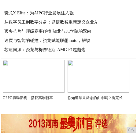
2026-05-11
骁龙X Elite：为AIPC行业发展注入强
从数字员工到数字分身：鼎捷数智重新定义企业A
2026-05-11
顶尖芯片与顶级赛事碰撞:骁龙与F1学院的双向
2026-04-30
速度与智能的碰撞：骁龙赋能联想moto，解锁
2026-03-25
芯速同源：骁龙与梅赛德斯-AMG F1超越边
2026-03-28
2026-03-25
OPPO再曝新机：搭载高刷新率
你知道苹果标志的由来吗？看完长
广告