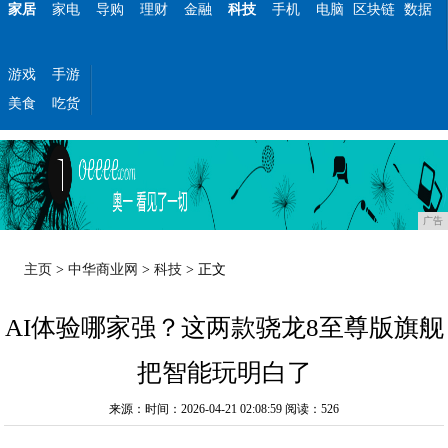
家居
家电
导购
理财
金融
科技
手机
电脑
区块链
数据
游戏
手游
美食
吃货
广告
主页
>
中华商业网
>
科技
> 正文
AI体验哪家强？这两款骁龙8至尊版旗舰
把智能玩明白了
来源：时间：2026-04-21 02:08:59
阅读：526