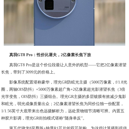
真我GT8 Pro：性价比屠夫，2亿像素长焦下放
真我GT8 Pro是这个价位段最让人意外的机型——它把2亿像素潜望
长焦，带到了3099元的价格上。
影像系统配置堪称豪华，理光GR防眩光主摄（5000万像素，f/1.8光
圈，两轴OIS防抖）+5000万像素超广角+2亿像素超光影潜望长焦（3倍
光学变焦，OIS防抖）三摄组合。理光GR主摄的多层镀膜有效减少鬼影
和眩光，弱光成像质量出众；2亿像素潜望长焦为同价位独一份配置，
1/1.56英寸大底带来出色远摄解析力，远处景物细节清晰可辨。内置五
种胶片影调，理光GR街拍模式堪称“随身单反”。
第五代骁龙8至尊版+独显R1芯片的双芯架构，为这些计算摄影提供