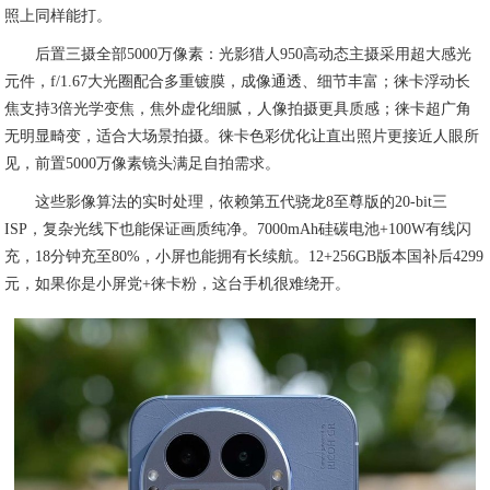
照上同样能打。
后置三摄全部5000万像素：光影猎人950高动态主摄采用超大感光
元件，f/1.67大光圈配合多重镀膜，成像通透、细节丰富；徕卡浮动长
焦支持3倍光学变焦，焦外虚化细腻，人像拍摄更具质感；徕卡超广角
无明显畸变，适合大场景拍摄。徕卡色彩优化让直出照片更接近人眼所
见，前置5000万像素镜头满足自拍需求。
这些影像算法的实时处理，依赖第五代骁龙8至尊版的20-bit三
ISP，复杂光线下也能保证画质纯净。7000mAh硅碳电池+100W有线闪
充，18分钟充至80%，小屏也能拥有长续航。12+256GB版本国补后4299
元，如果你是小屏党+徕卡粉，这台手机很难绕开。