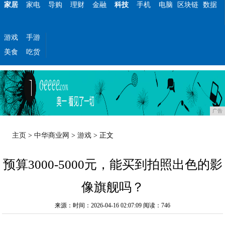
家居
家电
导购
理财
金融
科技
手机
电脑
区块链
数据
游戏
手游
美食
吃货
广告
主页
>
中华商业网
>
游戏
> 正文
预算3000-5000元，能买到拍照出色的影
像旗舰吗？
来源：时间：2026-04-16 02:07:09
阅读：746