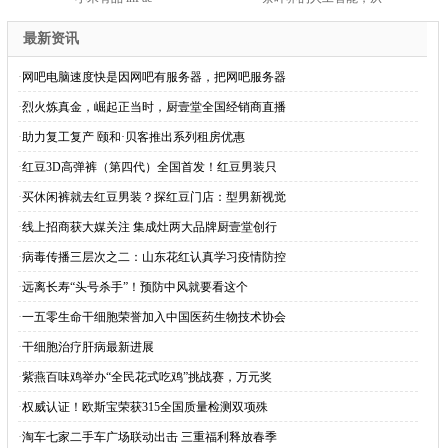
最新资讯
·
网吧电脑速度快是因网吧有服务器，把网吧服务器
·
烈火炼真金，崛起正当时，厨壹堂全国经销商直播
·
助力复工复产 颐和·贝客推出系列租房优惠
·
红豆3D高弹裤（第四代）全国首发！红豆男装只
·
买休闲裤就去红豆男装？探红豆门店：型男新视觉
·
线上招商获大媒关注 集成灶两大品牌厨壹堂创行
·
病毒传播三层次之二：山东花红认真学习疫情防控
·
远离长寿“头号杀手”！预防中风就要看这个
·
一五零生命干细胞荣誉加入中国医药生物技术协会
·
干细胞治疗肝病最新进展
·
紫燕百味鸡举办“全民花式吃鸡”挑战赛，万元奖
·
权威认证！欧斯宝荣获315全国质量检测双项殊
·
淘车七家二手车广场联动出击 三重福利释放春季