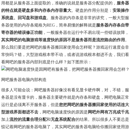
用都是从服务器上面提取的，准确的说就是服务器分配提供的，
服务器
的特点就是硬盘多和内存条内存容量大
。硬盘的作用分别是：
安装操作
系统盘、回写盘和游戏盘
。服务器的内存条是非常的讲究，一般大型服
务器使用的内存条规格为REG，简单易懂的解释就是
服务器内存条自带
寄存器的错误修正功能
，一般服务器在运行中不易出现一些错误故障，
其实网吧的电脑游戏等速度快的原因不是服务器而是流控路由的作用
。
那么我们要是把网吧的服务器搬回家使用会怎样呢？游戏运行速度会非
常快吗？错，大型游戏根本带不动，或者说游戏根本都进不去，我们看
看网吧的服务器内部到底是什么样？如下图所示：
网吧服务器电脑内部构造
很多人可能会说：网吧服务器好像没有看见显卡硬件啊，对，不错，服
务器是没有显卡的，服务器主要硬件就是内存条和硬盘，网吧电脑正常
运行是必须离不开服务器，但是
您把网吧的服务器搬回家使用的话连大
型游戏界面都进不去
，网吧电脑速度快的原因是
网吧外网有万兆或千兆
加上
流控的流量合理分配
和
无盘系统配合
的结果。所以很多人不要总是
惦记着网吧的服务器电脑了，其实网吧的服务器电脑给你搬回家使用游