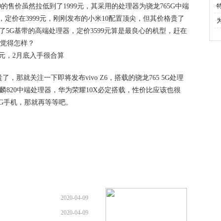
30的售价虽然拉低到了1999元，其采用的处理器为骁龙765G中端
·
理器，定价在3999元，刚刚发布的小米10配置顶尖，但其价格贵了
·
为
集成了5G基带的高端处理器，定价3599元算是最良心的机型，赶在
家觉得怎样？
了，那就关注一下即将发布vivo Z6，搭载的骁龙765 5G处理
布麒麟820中端处理器，华为荣耀10X必定搭载，性价比应该也很
G手机，那就再等等吧。
2020-04-09
2020-04-09