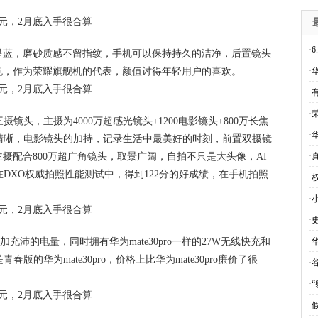
·
6
星蓝，磨砂质感不留指纹，手机可以保持持久的洁净，后置镜头
色，作为荣耀旗舰机的代表，颜值讨得年轻用户的喜欢。
·
·
有
·
摄镜头，主摄为4000万超感光镜头+1200电影镜头+800万长焦
·
成像清晰，电影镜头的加持，记录生活中最美好的时刻，前置双摄镜
的主摄配合800万超广角镜头，取景广阔，自拍不只是大头像，AI
·
o在DXO权威拍照性能测试中，得到122分的好成绩，在手机拍照
·
·
·
更加充沛的电量，同时拥有华为mate30pro一样的27W无线快充和
·
版的华为mate30pro，价格上比华为mate30pro廉价了很
·
·
·