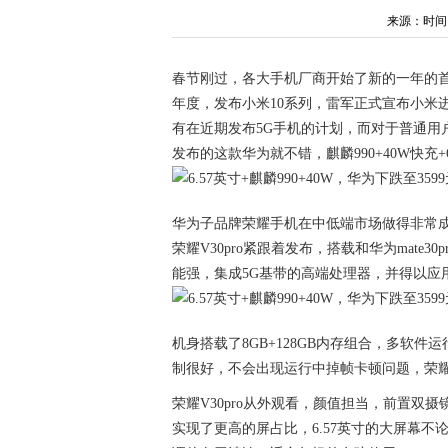
来源：时间：20
春节刚过，各大手机厂商开始了新的一年的首
年度，发布小米10系列，雷军正式宣布小米进军高
有在近期发布5G手机的计划，而对于普通用户
发布的这款华为就不错，麒麟990+40W快充+6
华为子品牌荣耀手机在中低端市场做得非常成功，
荣耀V30pro紧跟着发布，搭载和华为mate30
能强，集成5G基带的高端处理器，并得以应
机身搭载了8GB+128GB内存组合，多软
制很好，不会出现运行中掉帧卡顿问题，荣耀V
荣耀V30pro从外观看，颜值担当，前置
实现了更高的屏占比，6.57英寸的大屏幕