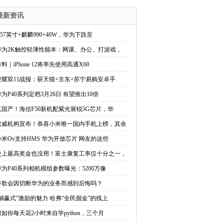
最新资讯
.57英寸+麒麟990+40W，华为下跌至
华为2K触控轻薄性能本：网课、办公、打游戏，
料｜iPhone 12将率先使用高通X60
荣耀双11战报：获天猫+京东+苏宁易购安卓手
华为P40系列定档3月26日 有望推出10倍
真国产！海信F50新机配紫光展锐5G芯片，华
权威机构宣布！恭喜小米唯一国内手机上榜，其余
小米Ov支持HMS 华为开放芯片 网友的这些
史上最高奖金也没用！富士康复工率仅十分之一，
华为P40系列相机模组参数曝光：5200万像
谷歌会因切断华为的业务而感到后悔吗？
“躺赢式”激励的魅力 哈弗“全民掘金”的线上
假如你每天花2小时来自学python，三个月