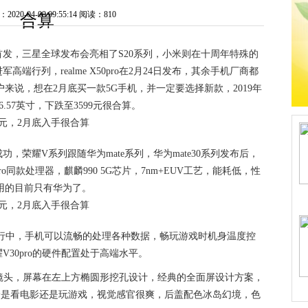
20-04-09 09:55:14
阅读：810
合算
发，三星全球发布会亮相了S20系列，小米则在十周年特殊的
端行列，realme X50pro在2月24日发布，其余手机厂商都
来说，想在2月底买一款5G手机，并一定要选择新款，2019年
.57英寸，下跌至3599元很合算。
荣耀V系列跟随华为mate系列，华为mate30系列发布后，
pro同款处理器，麒麟990 5G芯片，7nm+EUV工艺，能耗低，性
用的目前只有华为了。
件运行中，手机可以流畅的处理各种数据，畅玩游戏时机身温度控
30pro的硬件配置处于高端水平。
双摄镜头，屏幕在左上方椭圆形挖孔设计，经典的全面屏设计方案，
不论是看电影还是玩游戏，视觉感官很爽，后盖配色冰岛幻境，色