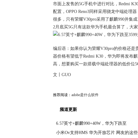
市面上发售的5G手机中进行对比，Redmi K
配置，OPPO Reno3同样采用骁龙中端处
很多，只有荣耀V30pro采用了麒麟990并
2月底买5G只有这款华为手机最合算了，大
编后语：如果你认为荣耀V30pro的价格还是贵
器价格有望低于Redmi K30，华为即将发
高，想要购买一款搭载中端处理器的低价位5
文丨GUO
推荐阅读：
adobe是什么软件
频道更新
6.57英寸+麒麟990+40W，华为下跌至
小米Ov支持HMS 华为开放芯片 网友的这些