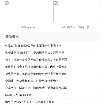
小米有品 inFac
茶叶界的人工智能，从
最新资讯
·
你见过可续航3000公里的太阳能电动车吗？汽
·
这个建筑师都85岁了，灵感用不完么？阿里巴巴
·
拘了！进出一次小区不够又偷溜出去，齐市男子遇
·
苹果用户福音：已推出新数据服务，内容下载速度
·
折叠屏电脑，笔记本电脑的新形态还是平板电脑的
·
全网通、十核流畅吃鸡，性能平板仅千元？
·
会员半价、网盘白送、游戏免费…近期超值互联网
·
Nokia 2720 Nokia 800
·
消失的iPhone 9回来了！价格挺香！预售