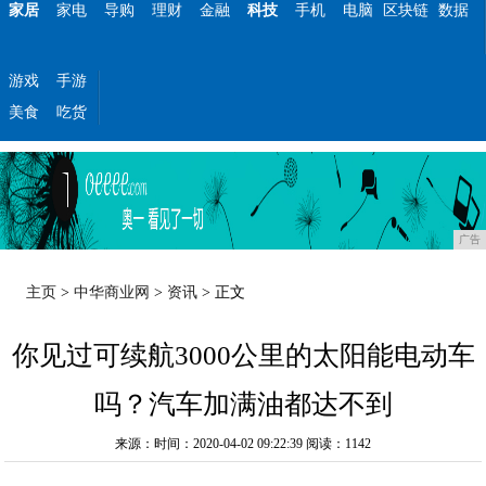
家居
家电
导购
理财
金融
科技
手机
电脑
区块链
数据
游戏
手游
美食
吃货
广告
主页
>
中华商业网
>
资讯
> 正文
你见过可续航3000公里的太阳能电动车
吗？汽车加满油都达不到
来源：时间：2020-04-02 09:22:39
阅读：1142