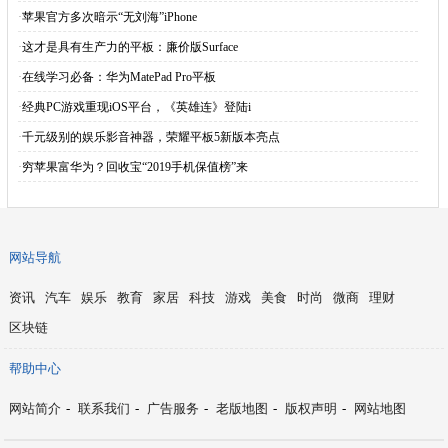
·
苹果官方多次暗示“无刘海”iPhone
·
这才是具有生产力的平板：廉价版Surface
·
在线学习必备：华为MatePad Pro平板
·
经典PC游戏重现iOS平台，《英雄连》登陆i
·
千元级别的娱乐影音神器，荣耀平板5新版本亮点
·
穷苹果富华为？回收宝“2019手机保值榜”来
网站导航
资讯
汽车
娱乐
教育
家居
科技
游戏
美食
时尚
微商
理财
区块链
帮助中心
网站简介
-
联系我们
-
广告服务
-
老版地图
-
版权声明
-
网站地图