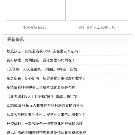
小米有品 inFac
茶叶界的人工智能，从
最新资讯
·
权威认证！四维卫浴获CNAS实验室认可证书！
·
百万捐赠，共同抗疫，露乐集团与您同在！
·
7天预签、30天免费换、0接触、0押金，自如
·
疫之所在，初心所向，新羿生物自主研发的数字P
·
疫情后看呷哺呷哺三大成本优化及业务布局
·
【最美BMTS人】打好抗“疫”阻击战，筑牢复
·
众志成城 科拓无人收费停车场解决方案助力社会
·
从黑客帝国到数字孪生，安世亚太带你历游数字世
·
杯控福利！一款气场全开倍有范儿的神仙保温杯
·
逆风启航的呷哺呷哺带您看透疫情后餐饮成本把控