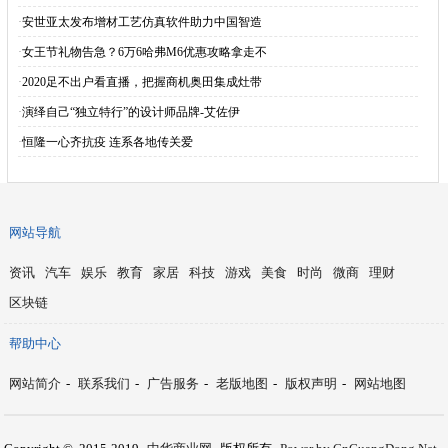
·
安世亚太发布增材工艺仿真软件助力中国智造
·
女王节礼物告急？6万6哈弗M6优惠攻略拿走不
·
2020足不出户看直播，把握商机奥田集成灶带
·
演绎自己“独立特行”的设计师品牌-艾佐伊
·
恒隆一心齐抗疫 连系各地传关爱
网站导航
资讯
汽车
娱乐
教育
家居
科技
游戏
美食
时尚
微商
理财
区块链
帮助中心
网站简介
-
联系我们
-
广告服务
-
老版地图
-
版权声明
-
网站地图