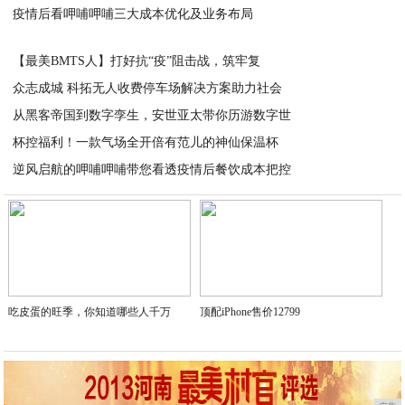
疫情后看呷哺呷哺三大成本优化及业务布局
2020-03-09
2020-03-09
【最美BMTS人】打好抗“疫”阻击战，筑牢复
众志成城 科拓无人收费停车场解决方案助力社会
2020-03-09
从黑客帝国到数字孪生，安世亚太带你历游数字世
2020-03-09
杯控福利！一款气场全开倍有范儿的神仙保温杯
2020-03-09
逆风启航的呷哺呷哺带您看透疫情后餐饮成本把控
2020-03-09
2020-03-09
吃皮蛋的旺季，你知道哪些人千万
顶配iPhone售价12799