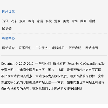
网站导航
资讯
汽车
娱乐
教育
家居
科技
游戏
美食
时尚
微商
理财
区块链
帮助中心
网站简介
-
联系我们
-
广告服务
-
老版地图
-
版权声明
-
网站地图
Copyright © 2015-2019
中华商业网
版权所有
Power by CnGuangDong.Net
免责声明：中华商业网所有文字、图片、视频、音频等资料均来自互联网，
不代表本站赞同其观点，本站亦不为其版权负责。相关作品的原创性、文中
陈述文字以及内容数据庞杂本站无法一一核实，如果您发现本网站上有侵犯
您的合法权益的内容，请联系我们，本网站将立即予以删除！