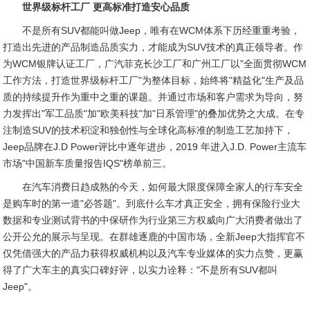
世界级标杆工厂 更高标准打造安心品质
不是所有SUV都能叫做Jeep，唯有在WCM体系下历经重重考验，
打造出先进的产品制造品质实力，才能成为SUV技术的真正领导者。作
为WCM银牌认证工厂，广汽菲克长沙工厂和广州工厂以"全面贯彻WCM
工作方法，打造世界级标杆工厂"为整体目标，始终将"精益化"生产及品
质的持续提升作为重中之重的课题。并通过市场和客户需求为导向，努
力发挥出"军工品质"加"欧美科技"加"日系管理"的叠加优势之大成。在专
注制造SUV的技术积淀和独创性与全球化高标准的制造工艺加持下，
Jeep品牌在J.D Power评比中逐年进步，2019 年进入J.D. Power主流车
市场"中国新车质量报告IQS"榜单前三。
在汽车消费日趋成熟的今天，如何最大限度保障全家人的行车安全
是购车时的第一道"必答题"。到底什么车才真正安全，拥有保险行业大
数据和专业测试背书的中保研作为行业第三方权威向广大消费者做出了
公开公允的展示与呈现。在群雄逐鹿的中国市场，全新Jeep大指挥官不
仅凭借强大的产品力获得权威机构以及汽车专业媒体的实力点赞，更赢
得了广大车主的真实口碑好评，以实力诠释："不是所有SUV都叫
Jeep"。