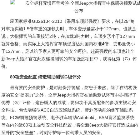
应国家标准GB26134-2010《乘用车顶部强度》要求，在以25°角
对车顶实施1.5倍车重的加载力时，车体变形量需小于127mm。也就是
说，大指挥官的车重接近2吨，在加载3吨力时，车顶变形小于127mm
就算合格。而实际上大指挥官车顶强度达到国内标准4倍，变形量仍小
于127mm，足以给予家人更可靠的安全呵护。超高强度的车顶也让全
新Jeep大指挥官在此次碰撞测试的车顶强度项目中，获得优秀（G）评
价。
80项安全配置 缔造辅助测试G级评分
最有效的安全防护，是时刻保持警醒，防患于未然。除了在结构强
度的安全"硬实力"之外，全新Jeep大指挥官在辅助测试环节中亦摘得了
优秀（G）评价，这份骄人的成绩，要归功于其所配备的多项主被动安
全科技。包含增强型ACC自适应巡航系统、带刹停功能的倒车辅助系
统、FCW前撞预警系统、电子驻车辅助Autohold、BSM盲区监测系统
等在内的近80项主被动安全科技配置，将全新Jeep大指挥官打造成由内
至外的"安全堡垒"，时刻守护每一位驾乘人员的安全。