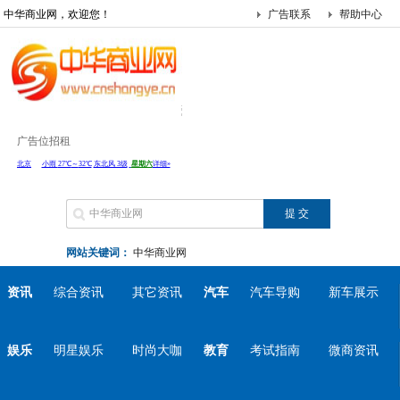
中华商业网，欢迎您！
广告联系
帮助中心
广告位招租
网站关键词：
中华商业网
资讯
综合资讯
其它资讯
汽车
汽车导购
新车展示
娱乐
明星娱乐
时尚大咖
教育
考试指南
微商资讯