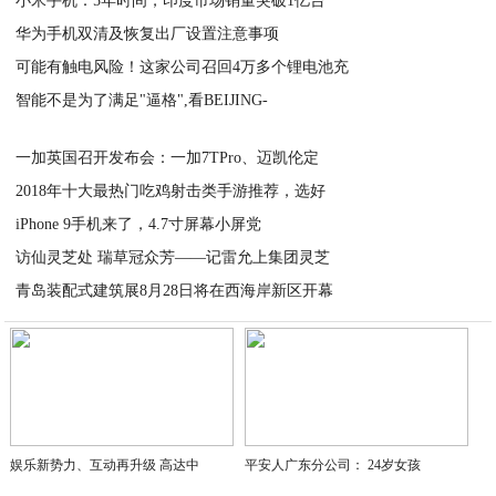
小米手机：5年时间，印度市场销量突破1亿台
2020-07-16
华为手机双清及恢复出厂设置注意事项
2020-07-16
可能有触电风险！这家公司召回4万多个锂电池充
2020-07-16
智能不是为了满足"逼格",看BEIJING-
2020-07-16
2020-07-16
一加英国召开发布会：一加7TPro、迈凯伦定
2018年十大最热门吃鸡射击类手游推荐，选好
2020-07-16
iPhone 9手机来了，4.7寸屏幕小屏党
2020-07-16
访仙灵芝处 瑞草冠众芳——记雷允上集团灵芝
2020-07-16
青岛装配式建筑展8月28日将在西海岸新区开幕
2020-07-16
2020-07-16
娱乐新势力、互动再升级 高达中
平安人广东分公司： 24岁女孩