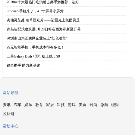
·
2018年十大最热门吃鸡射击类手游推荐，选好
·
iPhone 9手机来了，4.7寸屏幕小屏党
·
访仙灵芝处 瑞草冠众芳——记雷允上集团灵芝
·
青岛装配式建筑展8月28日将在西海岸新区开幕
·
深圳南山为互联网企业装上“红色引擎”
·
99元智能手机，手机成本得有多低！
·
三星Galaxy Buds+国行版上线：99
·
银企携手 助力新基建
网站导航
资讯
汽车
娱乐
教育
家居
科技
游戏
美食
时尚
微商
理财
区块链
帮助中心