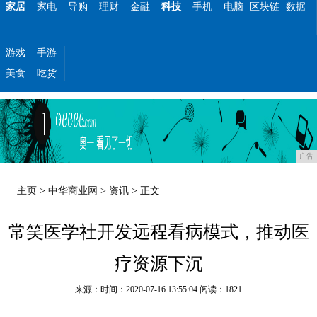
家居
家电
导购
理财
金融
科技
手机
电脑
区块链
数据
游戏
手游
美食
吃货
广告
主页
>
中华商业网
>
资讯
> 正文
常笑医学社开发远程看病模式，推动医
疗资源下沉
来源：时间：2020-07-16 13:55:04
阅读：1821