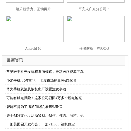
娱乐新势力、互动再升
平安人广东分公司：
Android 10
样张解析：在iQOO
最新资讯
·
常笑医学社开发远程看病模式，推动医疗资源下沉
·
小米手机：5年时间，印度市场销量突破1亿台
·
华为手机双清及恢复出厂设置注意事项
·
可能有触电风险！这家公司召回4万多个锂电池充
·
智能不是为了满足"逼格",看BEIJING-
·
关于创雅文化：活动策划、创作、排练、演艺、执
·
一加英国召开发布会：一加7TPro、迈凯伦定