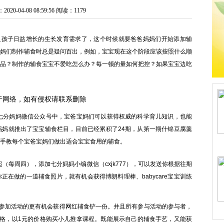
0-04-08 08:59:56
阅读：1179
孩子日益增长的生长发育需求了，这个时候就要爸爸妈妈们开始添加辅
妈们制作辅食时总是疑问百出，例如，宝宝现在这个阶段应该按照什么顺
品？制作的辅食宝宝不爱吃怎么办？每一顿的量如何把控？如果宝宝边吃
于网络，如有侵权请联系删除
分妈妈微信公众号中，宝爸宝妈们可以获得权威的科学育儿知识，也能
妈就推出了宝宝辅食栏目，目前已经累积了24期，从第一期什锦豆腐羹
手教每个宝爸宝妈们做出适合宝宝食用的辅食。
（每周四），添加七分妈妈小编微信（cxjk777），可以发送你根据往期
正在做的一道辅食照片，就有机会获得博朗料理棒、babycare宝宝训练
参加活动的更有机会获得网红辅食铲一份。并且所有参与活动的参与者，
格，以1元的价格购买小儿推拿课程。既能展示自己的辅食手艺，又能获