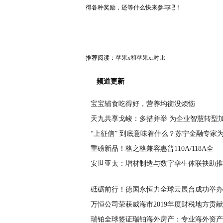
得各种奖励，还等什么快来参与吧！
推荐阅读：
苹果x和苹果xr对比
频道更新
宝宝辅食吃得好，营养均衡没烦恼
天九共享戈峻：多措并举 为企业智慧转型
“上征信” 到底意味着什么？苏宁金融专家
重磅新品！格之格兼容惠普110A/118A全
安世亚太：增材制造与数字孪生体联袂助推
砥砺前行！德国永恒力全球云展台成功举办
万恒公司荣获威海市2019年度财税地方贡献
瑞铂全球签证瑞铂海外房产：专业海外资产