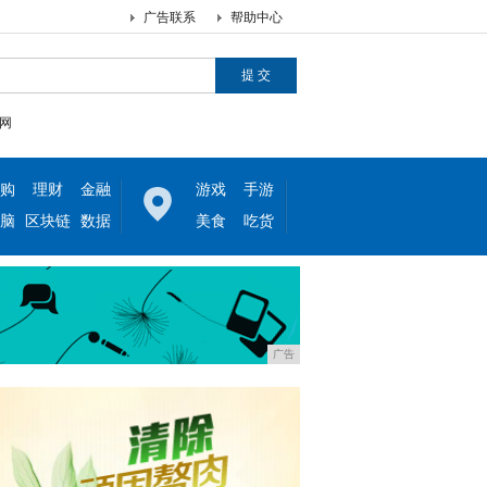
广告联系
帮助中心
网
购
理财
金融
游戏
手游
脑
区块链
数据
美食
吃货
广告