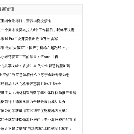
最新资讯
宝宝辅食吃得好，营养均衡没烦恼
在一个周末被莫名拉入6个工作群后，我终于决定
小米10 Pro二次开卖售出近10万台 雷军
苹果成为“大赢家”！国产手机输在起跑线上，i
比小米还便宜二百的苹果：iPhone 11再
天九共享戈峻：多措并举 为企业智慧转型加码
“上征信” 到底意味着什么？苏宁金融专家为您
重磅新品！格之格兼容惠普110A/118A全
安世亚太：增材制造与数字孪生体联袂助推产业智
砥砺前行！德国永恒力全球云展台成功举办
万恒公司荣获威海市2019年度财税地方贡献5
瑞铂全球签证瑞铂海外房产：专业海外资产配置团
专家并不建议增加“电动汽车”续航里程！车主：