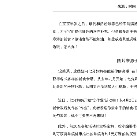
来源：时间：202
在宝宝半岁之后，母乳和奶粉喂养已经不能满足
食，为宝宝们提供额外的营养补充。但是很多新手爸
序添加辅食？做辅食能不能加油、加盐或者其他调味
边玩，怎么办？
图片来源
没关系，这些疑问七分妈妈都能帮你解决哦~在七
获得各式各样的辅食食谱。从去年九月开始，七分妈
到最新的松软虾糕，从图文并茂到加入小视频，手把
近日，七分妈妈开始“交作业”活动啦！从4月2日起
辅食教程制作的“作业”，或者发送你最拿手的辅食/你
汤勺套装，机不可失失不再来哦！
此外，前20名参加活动的宝爸宝妈，按小编要求
均可获得常笑健康推出的常笑有约1元好课的购买资