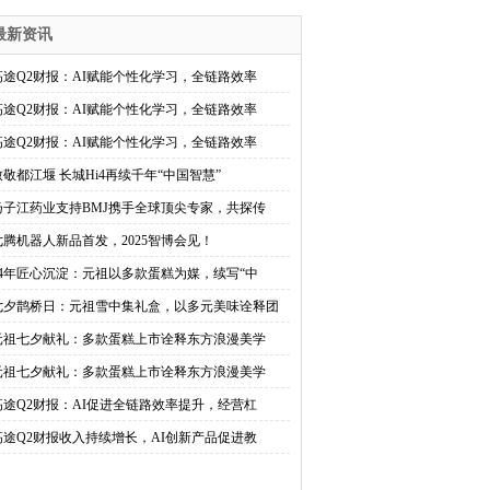
最新资讯
高途Q2财报：AI赋能个性化学习，全链路效率
高途Q2财报：AI赋能个性化学习，全链路效率
高途Q2财报：AI赋能个性化学习，全链路效率
致敬都江堰 长城Hi4再续千年“中国智慧”
扬子江药业支持BMJ携手全球顶尖专家，共探传
七腾机器人新品首发，2025智博会见！
44年匠心沉淀：元祖以多款蛋糕为媒，续写“中
七夕鹊桥日：元祖雪中集礼盒，以多元美味诠释团
元祖七夕献礼：多款蛋糕上市诠释东方浪漫美学
元祖七夕献礼：多款蛋糕上市诠释东方浪漫美学
高途Q2财报：AI促进全链路效率提升，经营杠
高途Q2财报收入持续增长，AI创新产品促进教