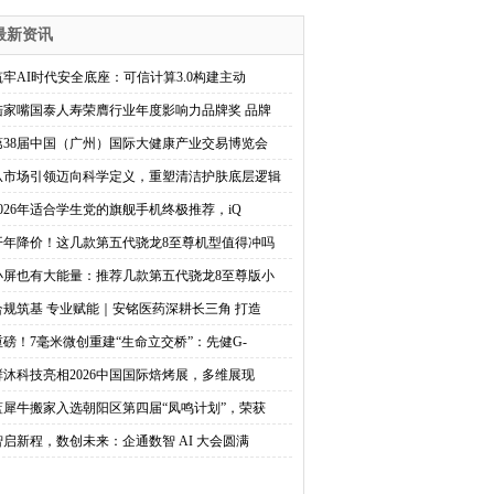
最新资讯
筑牢AI时代安全底座：可信计算3.0构建主动
陆家嘴国泰人寿荣膺行业年度影响力品牌奖 品牌
第38届中国（广州）国际大健康产业交易博览会
从市场引领迈向科学定义，重塑清洁护肤底层逻辑
2026年适合学生党的旗舰手机终极推荐，iQ
开年降价！这几款第五代骁龙8至尊机型值得冲吗
小屏也有大能量：推荐几款第五代骁龙8至尊版小
合规筑基 专业赋能｜安铭医药深耕长三角 打造
重磅！7毫米微创重建“生命立交桥”：先健G-
鲜沐科技亮相2026中国国际焙烤展，多维展现
蓝犀牛搬家入选朝阳区第四届“凤鸣计划”，荣获
智启新程，数创未来：企通数智 AI 大会圆满