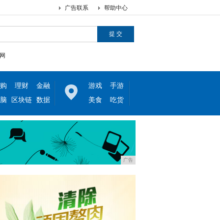
广告联系
帮助中心
网
购
理财
金融
游戏
手游
脑
区块链
数据
美食
吃货
广告