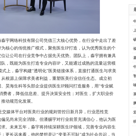
·
·
·
海淼宇网络科技有限公司凭借三大核心优势，在行业中走出了差
为核心的传统推广模式，聚焦医生IP打造，认为优秀医生的个
·
定位让公司在行业竞争中占据先天优势。团队上，淼宇拥有兼具
·
队，既能为医生打造专业内容IP，又能通过成熟的流量运营模
·
模式上，淼宇构建“透明化”医美链接体系，直接打通医生与求美
·
，从根源上保障求美者利益，重塑医美行业信任生态。
成立初
·
、昊海生科等头部企业提供医生IP顾问打造服务，用“专业赋
对消费者，降低信息差、提升决策安全性；对医生，扩大职业价
·
、推动规范化发展。
·
社交媒体平台对医美行业的规则管控日新月异，行业恶性竞
·
的偏见尚未完全消除。但潘赐宇对行业前景充满信心，他认为医
·
求。未来五年，淼宇将持续深耕医生IP领域，完善专业内容生
；更长远来看，他的梦想是让“变美不可耻”成为社会共识，当