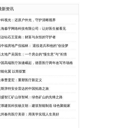
最新资讯
中科视光：还原户外光，守护清晰视界
上海淼宇网络科技有限公司：让好医生被看见
硕达钻石王亚南：财富与永恒的守护者
福中福房地产倪福林： 退役老兵和他的“创业梦
嘉太地产吴国生：一个房企的“慢生意”与“长情
中国高端医疗加速崛起，德晋医疗两年改写市场格
智能化翼 以简驭繁
咏泰曹雯宏：重塑医疗新定义
英斯湃特安全雷达的中国拓路之旅
腾盛智汇矿山张智斌：绿色矿山的先锋之路
宏厚建筑科技杨文朝：建筑智能制造 绿色聚能家
杭州春尚医疗美容：用美学实现人生美好