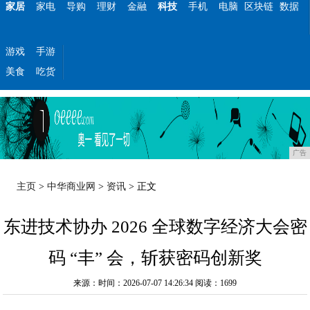
家居
家电
导购
理财
金融
科技
手机
电脑
区块链
数据
游戏
手游
美食
吃货
广告
主页
>
中华商业网
>
资讯
> 正文
东进技术协办 2026 全球数字经济大会密
码 “丰” 会，斩获密码创新奖
来源：时间：2026-07-07 14:26:34
阅读：1699