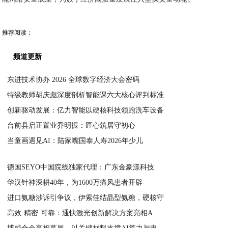
推荐阅读：
频道更新
东进技术协办 2026 全球数字经济大会密码
特级教师胡庆彪深度剖析智能课六大核心评判标准
2026-07-07
创新驱动发展：亿力智能以硬核科技领跑洗车设备
2026-07-07
台前县启正置业乔明振：匠心筑居守初心
2026-07-07
当童画遇见AI：陆家嘴国泰人寿2026年少儿
2026-07-06
2026-07-06
德国SEYO中国院线独家代理：广东金豪漾科技
华汉针神深耕40年，为1600万痛风患者开辟
2026-07-06
进口氨糖涉诉引争议，伊索佳结晶型氨糖，硬核守
2026-07-06
高效·精密·可靠：通快激光创新解决方案亮相A
2026-07-06