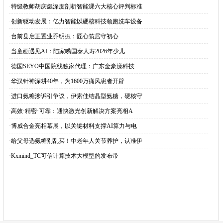
·
特级教师胡庆彪深度剖析智能课六大核心评判标准
·
创新驱动发展：亿力智能以硬核科技领跑洗车设备
·
台前县启正置业乔明振：匠心筑居守初心
·
当童画遇见AI：陆家嘴国泰人寿2026年少儿
·
德国SEYO中国院线独家代理：广东金豪漾科技
·
华汉针神深耕40年，为1600万痛风患者开辟
·
进口氨糖涉诉引争议，伊索佳结晶型氨糖，硬核守
·
高效·精密·可靠：通快激光创新解决方案亮相A
·
博威合金亮相慕展，以关键材料支撑AI算力与电
·
给父母选氨糖别乱买！中老年人关节养护，认准伊
·
Kxmind_TC可信计算技术大模型的发布带