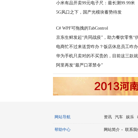
小米有品开卖99元电子尺：最长测99.99米
5G风口之下，国产光模块蓄势待发
C# WPF可拖拽的TabControl
京东生鲜发起“共同战疫”，助力餐饮零售“
电商忙不过来送货咋办？饭店休息员工咋办
华为手机只卖对的不买贵的，目前这三款就
阿里再发“最严口罩禁令”
网站导航
资讯
汽车
娱乐
帮助中心
网站简介
-
联系我