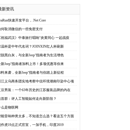
最新资讯
eaRun快速开发平台，.Net Core
如何取消微信的一些免密支付
《祝福武汉》中泰旅行唱响“炎黄同心 一起战疫
保温杯是中年代名词？JOINXIN红人杯刷新
摆脱黑白灰，与全新Jeep⁺指南者为生活增色
全新Jeep⁺指南者加料上市！多项优惠等你来
加料来袭，全新Jeep⁺指南者与你踏上新征程
浙江义乌商务团实地考察中信环境潮南印染中心项
红豆男装：一个63年历史的江苏服装品牌的内在
陆首群：评人工智能如何走向新阶段？
什么是物联网
智能音响种类太多，不知道怎么选？看这五个方面
刘作虎19点正式官宣，一加手机，印度2019