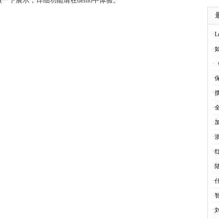
一下展示，详细功能请在demo中体验。
·
L
·
·
·
·
·
·
·
·
·
·
·
·