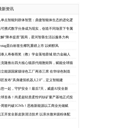
最新资讯
从单点智能到群体智慧：鼎捷智能体生态的进化逻
当可携式数字分身成为现实，创造不同场景下专属
破解“降本提质”困局，星河智善生活以服务力构
Protag蛋白标签生椰乳重磅上市 以鲜醇风
国泰人寿春雨奖（教）学金落地蓉城 助力金融人
云克隆推出四大核心猫原代细胞矩阵，赋能全球猫
日立能源国家级绿色工厂再添三席 在华绿色制造
博匠发布“具身建筑机器人2.0”，定义智能建
豫您一起，守护安全！最后7天，威盛AI安全新
全球首条！尚柔超轻质柔性钙钛矿量产基地正式投
一周签约破1GWh！思格新能源以工商业光储赋
花王开发全新皮肤清洁技术 以亲水微米级粉体配