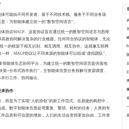
”
能体可能由不同开发者、基于不同技术栈、服务于不同业务场
·
是：为智能体建立统一的“数智空间语言”。
·
智能体协议MACP。这套协议旨在通过统一的数智空间语言与思维
·
够高效协同解决复杂的行业难题。任何符合协议的智能体，无论
在统一的框架下相互识别、相互调用、相互协作。这就像互联网
·
通信一样，MACP协议让不同来源的智能体可以组成“虚拟团队”。
·
h AI多智能体生态协同平台，为建立统一的数智空间语言提供落地
·
决策+分布式协作执行”，主智能体负责任务拆解与资源调度，
·
体并行工作、协同输出。
·
·
是来协作
·
，而是为了实现“人机协创”的新工作范式。在鼎捷的构想中，
·
构成。数字智能体负责处理重复、繁琐、耗时的任务，人类则专
工作品质和可信度的增加，人们的生活会变得更加自由，工作变
·