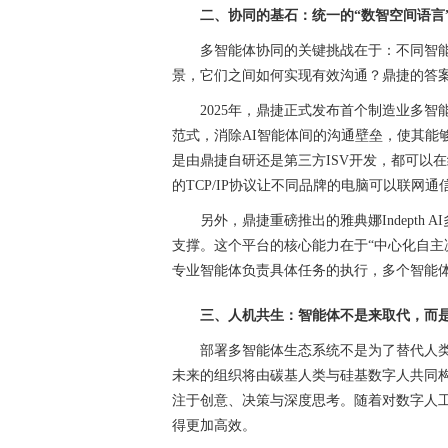
二、协同的基石：统一的“数智空间语言
多智能体协同的关键挑战在于：不同智
景，它们之间如何实现有效沟通？鼎捷的答案
2025年，鼎捷正式发布首个制造业多
范式，消除AI智能体间的沟通壁垒，使其能
是由鼎捷自研还是第三方ISV开发，都可以
的TCP/IP协议让不同品牌的电脑可以联网
另外，鼎捷重磅推出的雅典娜Indept
支撑。这个平台的核心能力在于“中心化自主
专业智能体负责具体任务的执行，多个智能
三、人机共生：智能体不是来取代，而
部署多智能体生态系统不是为了替代人类
未来的组织将由碳基人类与硅基数字人共同
注于创意、决策与深度思考。随着对数字人
得更加高效。