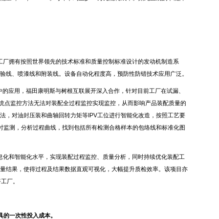
。
工厂拥有按照世界领先的技术标准和质量控制标准设计的发动机制造系
验线、喷漆线和附装线。设备自动化程度高，预防性防错技术应用广泛。
产中的应用，福田康明斯与树根互联展开深入合作，针对目前工厂在试漏、
过传统点监控方法无法对装配全过程监控实现监控，从而影响产品装配质量的
法，对油封压装和曲轴回转力矩等IPV工位进行智能化改造，按照工艺要
实时监测，分析过程曲线，找到包括所有检测合格样本的包络线和标准化图
息化和智能化水平，实现装配过程监控、质量分析，同时持续优化装配工
量结果，使得过程及结果数据直观可视化，大幅提升质检效率。该项目亦
塔工厂。
具的一次性投入成本。