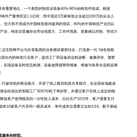
有重要地位，一个典型的制造业装备40%-90%由铸造件组成。根据
年，全球铸件产量增至近1.1亿吨，而中国近3万家铸造企业超过200万的从业人
国。但大而不强成为中国铸造亟待破局的现实，60%的中国铸造产业仍以
产业，铸造业普遍存在劳动强度大、工作环境差、质量难以控制、劳动力
业互联网平台与共享集团的业务模块紧密结合，打造新一代 “绿色智能
集团在内的铸造行业客户，提供工厂和设备的远程诊断、健康评价、预警
，实现设备实时状态检测、设备故障报警和维修、维修与保养全流程追溯
理。
，打破传统的商业模式，开辟了线上模具制造共享模式，在全国各地建成
便会给就近的智能工厂3D打印机下单砂型，并通过客户在线上选定的物
降低客户使用模具的一次性投入成本，以往生产10万件，客户需要支付
能有10家客户共享同一模具成本，单件成本仅需要过去的1/10。数字基础
到卖服务的转型。