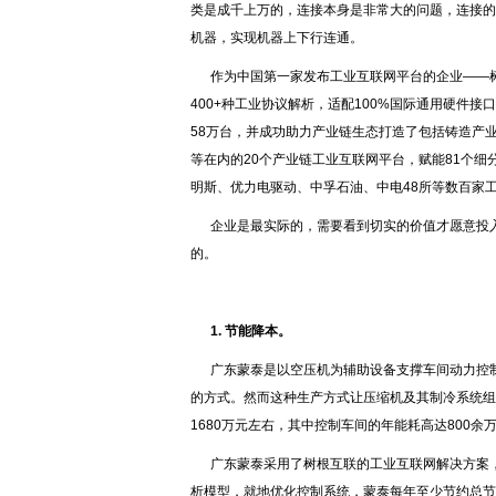
类是成千上万的，连接本身是非常大的问题，连接的
机器，实现机器上下行连通。
作为中国第一家发布工业互联网平台的企业——
400+种工业协议解析，适配100%国际通用硬件
58万台，并成功助力产业链生态打造了包括铸造产
等在内的20个产业链工业互联网平台，赋能81个
明斯、优力电驱动、中孚石油、中电48所等数百家
企业是最实际的，需要看到切实的价值才愿意投
的。
1.
节能降本
。
广东蒙泰是以空压机为辅助设备支撑车间动力控
的方式。然而这种生产方式让压缩机及其制冷系统组
1680万元左右，其中控制车间的年能耗高达800余
广东蒙泰采用了树根互联的工业互联网解决方案
析模型，就地优化控制系统，蒙泰每年至少节约总节能量