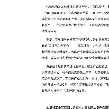
铸造作为装备制造业的基础产业，在国民经济中具
《ModernCasting》杂志的普查结果，2017
员贡献了约全球45%的产量，是名副其实的铸造大
传统手工、中小批量生产模式为主。作为劳动密集型
紧缺等问题。
宁夏共享集团与树根互联强强联合，通过将根云工
铸造”工业互联网平台——共享工业云，为包括共享
预测等远程运维服务，构建行业智能设备大数据平台
管理、设备运行实景监控等设备360°全生命周期管
更是基于这样的铸造行业平台，整合产业链资源
共享铸造中心。铸件商只需要线上下单，共享云平台
流公司配送到厂，直接进行成品制作；此外，还可以
的单件成本是100元，但现在基于线上共享模式，可
设施切实推动了“共享经济”的发展。
4. 通过工业互联网，这家小企业实现从卖产品