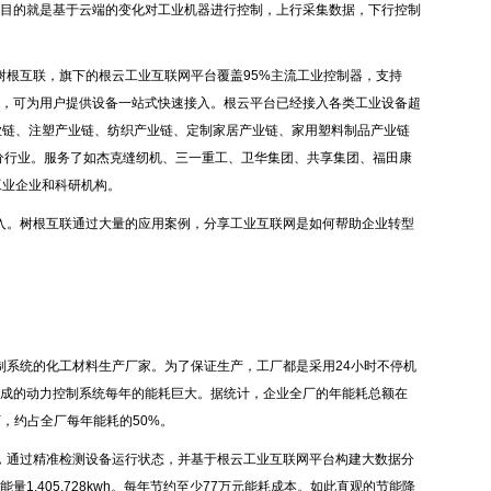
目的就是基于云端的变化对工业机器进行控制，上行采集数据，下行控制
树根互联，旗下的根云工业互联网平台覆盖95%主流工业控制器，支持
接口，可为用户提供设备一站式快速接入。根云平台已经接入各类工业设备超
业链、注塑产业链、纺织产业链、定制家居产业链、家用塑料制品产业链
细分行业。服务了如杰克缝纫机、三一重工、卫华集团、共享集团、福田康
工业企业和科研机构。
入。树根互联通过大量的应用案例，分享工业互联网是如何帮助企业转型
制系统的化工材料生产厂家。为了保证生产，工厂都是采用24小时不停机
成的动力控制系统每年的能耗巨大。据统计，企业全厂的年能耗总额在
万，约占全厂每年能耗的50%。
，通过精准检测设备运行状态，并基于根云工业互联网平台构建大数据分
1,405,728kwh。每年节约至少77万元能耗成本。如此直观的节能降