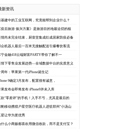
最新资讯
新基建中的工业互联网，究竟能帮到企业什么？
《疫后旅游·振兴方案》是旅游目的地最迫切的核
疫情尚未完全结束，厨壹堂集成灶成居家防疫必备
博众机器人最后一百米无接触配送引爆餐饮客流
苏宁金融418云端财富PARTY带你了解不一
疫情下零售业发展趋势—全域数据中台的实质意义
十周年：苹果第一代iPhone诞生记
iPhone 9确定3月发布，配置很有诚意，
苹果发布会即将发布 iPhone9并未入库
三款“零差评”的手机！入手不亏，尤其是最后的
猎豹移动携猎户星空医疗机器人进驻郑州“小汤山
三星让华为更优秀
为什么小商贩都喜欢用微信收款，而不是支付宝？