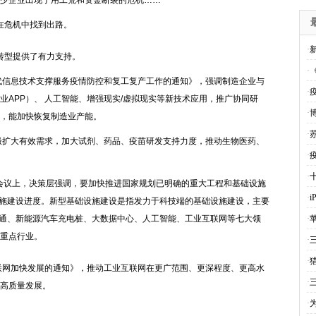
少企业出现了用工荒和资金断裂的危机……
在危机中找到出路。
·
转型提供了有力支持。
·
代信息技术支撑服务疫情防控和复工复产工作的通知》，强调制造企业与
·
APP）、 人工智能、增强现实/虚拟现实等新技术应用，推广协同研
·
，能加快恢复制造业产能。
·
极扩大有效需求，加大试剂、药品、疫苗研发支持力度，推动生物医药、
·
·
开的会议上，决策层强调，要加快推进国家规划已明确的重大工程和基础设施
·
础设施建设进度。新型基础设施建设是指发力于科技端的基础设施建设，主要
道交通、新能源汽车充电桩、大数据中心、人工智能、工业互联网等七大领
·
重点行业。
·
·
联网加快发展的通知》，推动工业互联网在更广范围、更深程度、更高水
·
高质量发展。
·