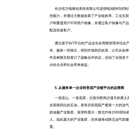
长沙优力电驱动系统有限公司是锂电池BMS控
控能力，并通过大数据改善了产业链效率。工业互联
户和重度用户不同用户画像，并通过客户画像与产品
配送快递客户。
通过基于IIoT平台的产品全生命周期管理并结
本。服务一经推出，得到市场热烈欢迎，公司从由单一
申及树根互联签订了战略合作协议，启动了全国首个
台给企业和社会带来效益。
5. 从服务单一企业转变成产业链平台的运营商
一道道山、一道道梁，丘陵沟壑风沙漫天的黄土
全国第四位的石油，更有目前我国产量第一大的油气
的油服产业集群。据资料显示：陕北约有1500部钻机
人。如此庞大的产业集群，在快速推动陕北油气田建
显。