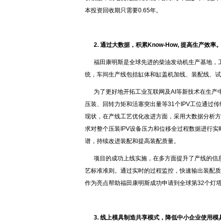
本投资回收期只需要0.65年。
2.
通过大数据，积累Know-How, 提高生产效率
福田康明斯是全球先进的柴油发动机生产基地，
统，车间生产线包括缸体和缸盖机加线、装配线、试
为了更好地开拓工业互联网及AI等新技术在生
压装、回转力矩和活塞突出量等31个IPV工位通
现状，在产线工艺优化改进方面，采用大数据分析方
求对整个压装IPV设备压力和位移全过程数据进行
谱，持续改进装配和提高装配质量。
项目的成功上线实施，在多方面提升了产线的信
艺标准准则。通过实时的过程监控，快速输出装配质
作为亮点帮助福田康明斯成功申请到全球第32个灯
3.
线上模具制造共享模式，
降低中小企业使用模