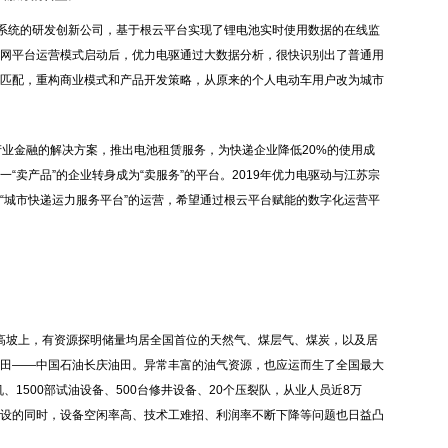
制系统的研发创新公司，基于根云平台实现了锂电池实时使用数据的在线监
网平台运营模式启动后，优力电驱通过大数据分析，很快识别出了普通用
匹配，重构商业模式和产品开发策略，从原来的个人电动车用户改为城市
合产业金融的解决方案，推出电池租赁服务，为快递企业降低20%的使用成
“卖产品”的企业转身成为“卖服务”的平台。2019年优力电驱动与江苏宗
“城市快递运力服务平台”的运营，希望通过根云平台赋能的数字化运营平
高坡上，有资源探明储量均居全国首位的天然气、煤层气、煤炭，以及居
田——中国石油长庆油田。异常丰富的油气资源，也应运而生了全国最大
、1500部试油设备、500台修井设备、20个压裂队，从业人员近8万
设的同时，设备空闲率高、技术工难招、利润率不断下降等问题也日益凸