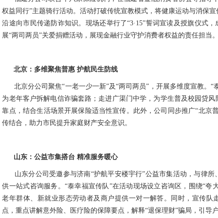
权益同行”主题骑行活动。活动打破传统宣教模式，将健康运动与消保宣
沿途向市民传递防诈知识。现场还举行了“3·15”誓词宣读及授旗仪式，
展“两司两员”关爱捐赠活动，展现金融行业守护消费者权益的责任担当
北京：多维聚焦普惠
护航民生防线
北京分公司聚焦“一老一少一新”及“两司两员”，开展多维度宣教。“
为老年客户拆解电信诈骗套路；走进广渠门中学，为学生普及校园贷风
靠点，结合生活场景开展保险适当性宣传。此外，公司同步推广“北京普
传结合，助力市民提升家庭财产安全意识。
山东：公益市集搭台
精准服务暖心
山东分公司受邀参与济南“护航平安楼宇行”公益市集活动，与律所
供一站式咨询服务。“泰幸福宣传队”在活动现场设立咨询区，围绕“夸大
老年群体、新就业形态劳动者及商户提供一对一解答。同时，宣传队
点，重点讲解意外险、医疗险的保障要点，解释“退保理财”骗局，引导