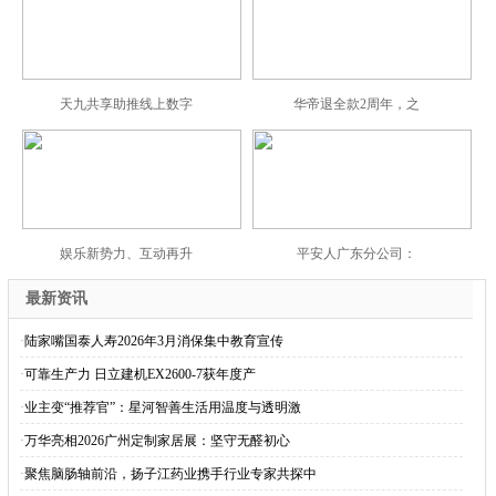
天九共享助推线上数字
华帝退全款2周年，之
娱乐新势力、互动再升
平安人广东分公司：
最新资讯
·
陆家嘴国泰人寿2026年3月消保集中教育宣传
·
可靠生产力 日立建机EX2600-7获年度产
·
业主变“推荐官”：星河智善生活用温度与透明激
·
万华亮相2026广州定制家居展：坚守无醛初心
·
聚焦脑肠轴前沿，扬子江药业携手行业专家共探中