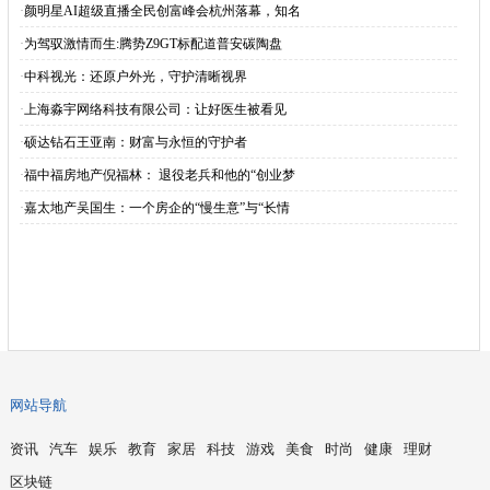
·
颜明星AI超级直播全民创富峰会杭州落幕，知名
·
为驾驭激情而生:腾势Z9GT标配道普安碳陶盘
·
中科视光：还原户外光，守护清晰视界
·
上海淼宇网络科技有限公司：让好医生被看见
·
硕达钻石王亚南：财富与永恒的守护者
·
福中福房地产倪福林： 退役老兵和他的“创业梦
·
嘉太地产吴国生：一个房企的“慢生意”与“长情
网站导航
资讯
汽车
娱乐
教育
家居
科技
游戏
美食
时尚
健康
理财
区块链