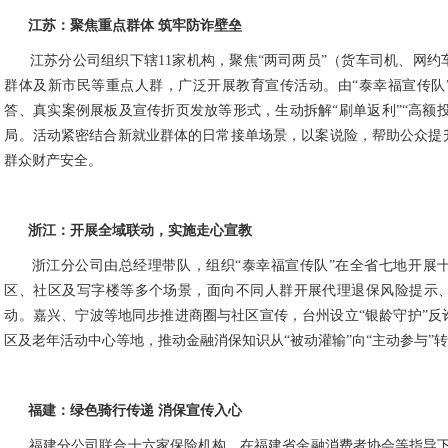
江苏：聚焦重点群体
筑牢防诈壁垒
江苏分公司组织下辖11家机构，聚焦“两司两员”（货车司机、网
群体及新市民等重点人群，广泛开展教育宣传活动。由“泰幸福宣传队
答、真实案例展板及宣传折页发放等形式，生动拆解“刷单返利”“高额投
局。活动紧密结合新就业群体的日常接单场景，以案说险，帮助公众提
群众财产安全。
浙江：开展全域联动，实施走心宣教‌
浙江分公司由总经理带队，组织“泰幸福宣传队”在全省七地开展
区、社区及写字楼等多个场景，面向不同人群开展代理退保风险提示
动。嘉兴、宁波等地同步推进商圈与社区宣传，台州设立“银龄守护”反
区及老年活动中心等地，推动金融消保知识从“被动灌输”向“主动参与”
福建：绿色骑行传递
消保宣传入心
福建分公司联合十六家保险机构，在福建省金融消费者协会等指导下