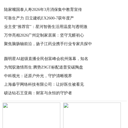
陆家嘴国泰人寿2026年3月消保集中教育宣传
可靠生产力 日立建机EX2600-7获年度产
2026-04-01
业主变“推荐官”：星河智善生活用温度与透明激
2026-04-01
万华亮相2026广州定制家居展：坚守无醛初心
2026-03-31
聚焦脑肠轴前沿，扬子江药业携手行业专家共探中
2026-03-31
2026-03-31
颜明星AI超级直播全民创富峰会杭州落幕，知名
为驾驭激情而生:腾势Z9GT标配道普安碳陶盘
2026-03-31
中科视光：还原户外光，守护清晰视界
2026-03-31
上海淼宇网络科技有限公司：让好医生被看见
2026-03-31
硕达钻石王亚南：财富与永恒的守护者
2026-03-31
2026-03-31