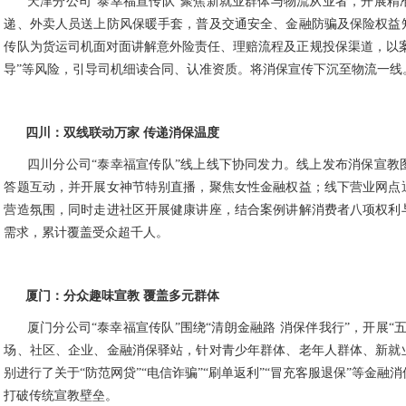
天津分公司“泰幸福宣传队”聚焦新就业群体与物流从业者，开展精
递、外卖人员送上防风保暖手套，普及交通安全、金融防骗及保险权益
传队为货运司机面对面讲解意外险责任、理赔流程及正规投保渠道，以案
导”等风险，引导司机细读合同、认准资质。将消保宣传下沉至物流一线
四川：双线联动万家
传递消保温度
四川分公司“泰幸福宣传队”线上线下协同发力。线上发布消保宣教
答题互动，并开展女神节特别直播，聚焦女性金融权益；线下营业网点
营造氛围，同时走进社区开展健康讲座，结合案例讲解消费者八项权利
需求，累计覆盖受众超千人。
厦门：分众趣味宣教
覆盖多元群体
厦门分公司“泰幸福宣传队”围绕“清朗金融路 消保伴我行”，开展“
场、社区、企业、金融消保驿站，针对青少年群体、老年人群体、新就
别进行了关于“防范网贷”“电信诈骗”“刷单返利”“冒充客服退保”等金
打破传统宣教壁垒。