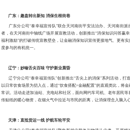
广东：趣盘转出新知
消保生根街巷
广东分公司“泰幸福宣传队”联合天河南街平安法治办、天河南街派
者，在天河南街中轴线广场开展宣教活动，创新推出“消保知识问答赢幸运
福利激励”的打破传统宣教壁垒，让金融消保知识宣传更接地气、更有实
度参与的有机统一。
辽宁：妙喻舌尖百味
守护新业晨昏
辽宁分公司“泰幸福宣传队”创新推出“舌尖上的消保”系列活动，打造
以日常饮食场景为切入点，通过“饮食搭配=金融配置”的直观类比，将
常识。活动走进加油站、充电站和社区，面向网约车司机、老年居民等
传贴纸的暖心物资，在烟火气中拉近与市民的距离，让消保理念入脑入
天津：直抵货运一线
护航车轮平安