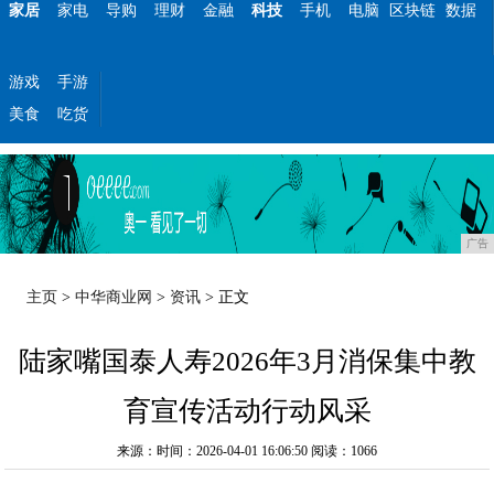
家居
家电
导购
理财
金融
科技
手机
电脑
区块链
数据
游戏
手游
美食
吃货
广告
主页
>
中华商业网
>
资讯
> 正文
陆家嘴国泰人寿2026年3月消保集中教
育宣传活动行动风采
来源：时间：2026-04-01 16:06:50
阅读：1066