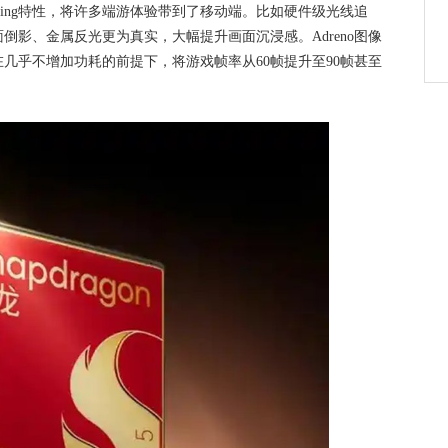
ite Gaming特性，将许多端游体验带到了移动端。比如硬件级光线追
倒影、金属反光更为真实，大幅提升画面沉浸感。Adreno图像
几乎不增加功耗的前提下，将游戏帧率从60帧提升至90帧甚至