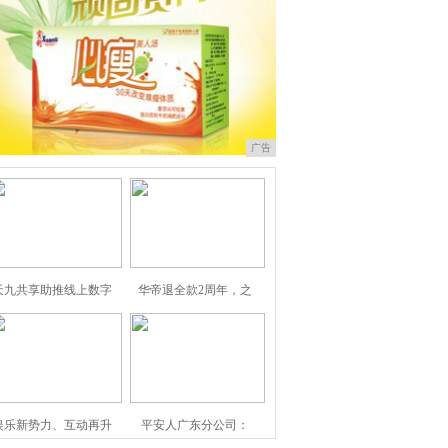
广告
天九共享助推线上数字
华帝退全款2周年，之
娱乐新势力、互动再升
平安人广东分公司：