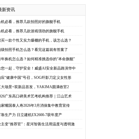
最新资讯
换机必看，推荐几款拍照好的旗舰手机
换机必看，推荐几款游戏强劲的旗舰手机
想买一款个性又实力爆棚的手机，该怎么选？
顶级拍照手机怎么选？看完这篇就有答案了
新年换机怎么选？如何精准挑选你的“本命旗舰”
豫您一起，守护安全！威盛AI安全新品路演华中
响应“健康中国”号召，SOG纤影刀定义女性形
三大场景+双新品首发，YAKIMA圆满收官2
2026广东高口碑美术艺考机构推荐｜江山艺术
陆家嘴国泰人寿2026年3月消保集中教育宣传
可靠生产力 日立建机EX2600-7获年度产
业主变“推荐官”：星河智善生活用温度与透明激