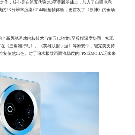
的标杆之作，核心是在第五代骁龙8至尊版基础上，加入了自研电竞
的2K分辨率渲染和144帧超帧体验，更首发了《原神》的全场
载的全新风驰游戏内核技术与第五代骁龙8至尊版深度协同，实现
让它在《三角洲行动》、《英雄联盟手游》等游戏中，能完美支持
控制依然出色。对于追求极致画面流畅度的FPS或MOBA玩家来