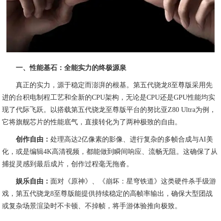
一、性能基石：全能实力的终极源泉
真正的实力，源于稳定而澎湃的根基。第五代骁龙8至尊版采用先
进的台积电制程工艺和全新的CPU架构，无论是CPU还是GPU性能均实
现了代际飞跃。以搭载第五代骁龙至尊版平台的努比亚Z80 Ultra为例，
它将旗舰芯片的性能底气，直接转化为了两种极致的自由。
创作自由：
处理高达2亿像素的影像、进行复杂的多帧合成与AI美
化，或是编辑4K高清视频，都能做到瞬间响应、流畅无阻。这确保了从
捕捉灵感到最后成片，创作过程毫无拖沓。
娱乐自由：
面对《原神》、《崩坏：星穹铁道》这类硬件杀手级游
戏，第五代骁龙8至尊版能提供持续稳定的高帧率输出，确保大型团战
或复杂场景渲染时不卡顿、不掉帧，将手游体验推向极致。