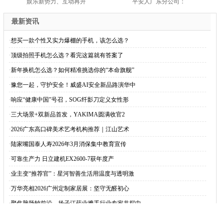
娱乐新势力、互动再升
平安人广东分公司：
最新资讯
·
想买一款个性又实力爆棚的手机，该怎么选？
·
顶级拍照手机怎么选？看完这篇就有答案了
·
新年换机怎么选？如何精准挑选你的“本命旗舰”
·
豫您一起，守护安全！威盛AI安全新品路演华中
·
响应“健康中国”号召，SOG纤影刀定义女性形
·
三大场景+双新品首发，YAKIMA圆满收官2
·
2026广东高口碑美术艺考机构推荐｜江山艺术
·
陆家嘴国泰人寿2026年3月消保集中教育宣传
·
可靠生产力 日立建机EX2600-7获年度产
·
业主变“推荐官”：星河智善生活用温度与透明激
·
万华亮相2026广州定制家居展：坚守无醛初心
·
聚焦脑肠轴前沿，扬子江药业携手行业专家共探中