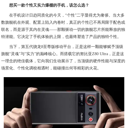
想买一款个性又实力爆棚的手机，该怎么选？
在手机设计日趋同质化的今天，“个性”二字显得尤为奢侈。当大多
数旗舰机在外观、配置上陷入内卷时，真正的个性已不再局限于配色或
联名，而是源于其内在灵魂——那颗驱动一切的旗舰芯片所能释放的独
特潜能。它决定了手机体验的上限，也最终塑造了产品的独特个性。
当下，第五代骁龙8至尊版移动平台，正是这样一颗能够赋予顶级
旗舰“灵魂”与“实力”的巅峰核心。而搭载它的努比亚Z80 Ultra，正是这
一理念的绝佳载体，它向我们生动展示了，当顶级的硬件性能与深度的
场景化、个性化调校相遇时，能碰撞出何等精彩的火花。