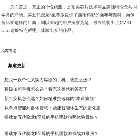
总而言之，真正的个性旗舰，是顶尖芯片技术与品牌独特理念共同
孕育的产物。第五代骁龙8至尊版提供了描绘精彩的画布与颜料，而像
努比亚这样的厂商，则以深刻的用户洞察为笔，最终绘制出了如Z80
Ultra这般特点鲜明、体验出众的作品。
推荐阅读：
频道更新
想买一款个性又实力爆棚的手机，该怎么选？
顶级拍照手机怎么选？看完这篇就有答案了
2026-03-24
新年换机怎么选？如何精准挑选你的“本命旗舰”
2026-03-24
从单点智能到群体智慧：鼎捷智能体生态的进化逻
2026-03-12
搭载第五代骁龙8至尊的手机哪款拍照体验最好？
2026-03-27
2026-03-07
搭载第五代骁龙8至尊的手机哪款游戏战力最强？