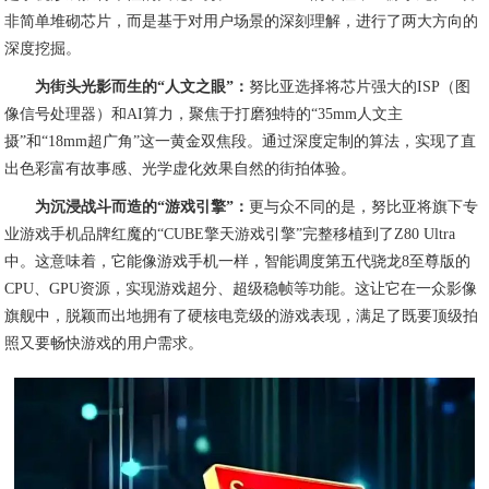
非简单堆砌芯片，而是基于对用户场景的深刻理解，进行了两大方向的
深度挖掘。
为街头光影而生的“人文之眼”：
努比亚选择将芯片强大的ISP（图
像信号处理器）和AI算力，聚焦于打磨独特的“35mm人文主
摄”和“18mm超广角”这一黄金双焦段。通过深度定制的算法，实现了直
出色彩富有故事感、光学虚化效果自然的街拍体验。
为沉浸战斗而造的“游戏引擎”：
更与众不同的是，努比亚将旗下专
业游戏手机品牌红魔的“CUBE擎天游戏引擎”完整移植到了Z80 Ultra
中。这意味着，它能像游戏手机一样，智能调度第五代骁龙8至尊版的
CPU、GPU资源，实现游戏超分、超级稳帧等功能。这让它在一众影像
旗舰中，脱颖而出地拥有了硬核电竞级的游戏表现，满足了既要顶级拍
照又要畅快游戏的用户需求。